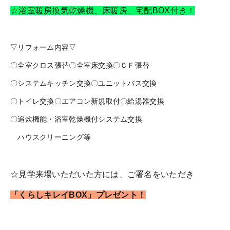
☆浴室暖房換気乾燥機、床暖房、宅配BOX付き！
▽リフォーム内容▽
〇全室クロス張替〇全室床交換〇ＣＦ張替
〇システムキッチン交換〇ユニットバス交換
〇トイレ交換〇エアコン新規取付〇給湯器交換
〇追炊機能・浴室乾燥機付システム交換
ハウスクリーニング等
☆見学来場いただいた方には、ご署名をいただき
「くらしキレイBOX」プレゼント！