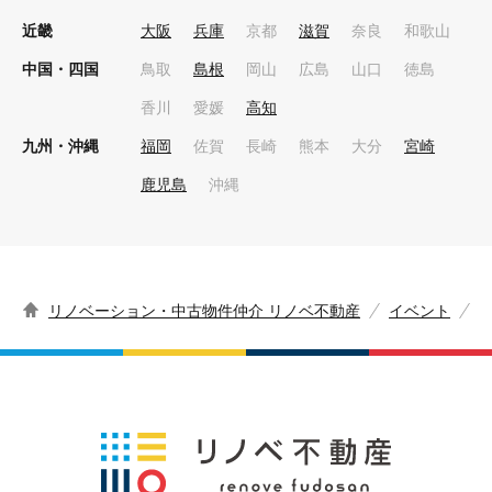
近畿
大阪
兵庫
京都
滋賀
奈良
和歌山
中国・四国
鳥取
島根
岡山
広島
山口
徳島
香川
愛媛
高知
九州・沖縄
福岡
佐賀
長崎
熊本
大分
宮崎
鹿児島
沖縄
リノベーション・中古物件仲介 リノベ不動産
イベント
F