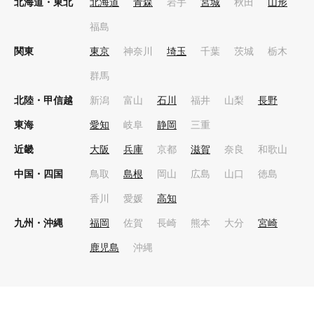
北海道・東北
北海道
青森
岩手
宮城
秋田
山形
福島
関東
東京
神奈川
埼玉
千葉
茨城
栃木
群馬
北陸・甲信越
新潟
富山
石川
福井
山梨
長野
東海
愛知
岐阜
静岡
三重
近畿
大阪
兵庫
京都
滋賀
奈良
和歌山
中国・四国
鳥取
島根
岡山
広島
山口
徳島
香川
愛媛
高知
九州・沖縄
福岡
佐賀
長崎
熊本
大分
宮崎
鹿児島
沖縄