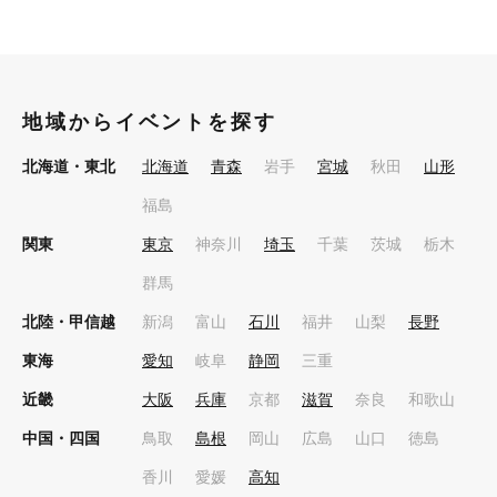
地域からイベントを探す
北海道・東北
北海道
青森
岩手
宮城
秋田
山形
福島
関東
東京
神奈川
埼玉
千葉
茨城
栃木
群馬
北陸・甲信越
新潟
富山
石川
福井
山梨
長野
東海
愛知
岐阜
静岡
三重
近畿
大阪
兵庫
京都
滋賀
奈良
和歌山
中国・四国
鳥取
島根
岡山
広島
山口
徳島
香川
愛媛
高知