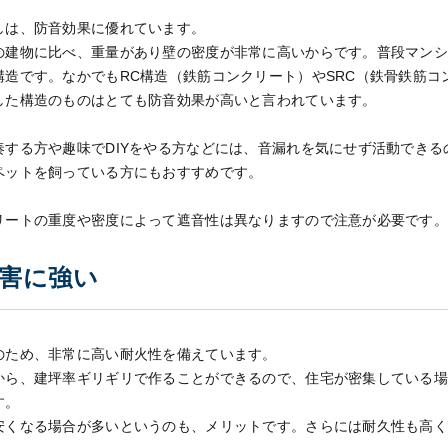
しは、防音効果に優れています。
の建物に比べ、重量があり壁の密度が非常に高いからです。普段マン
構造です。なかでもRC構造（鉄筋コンクリート）やSRC（鉄骨鉄筋コ
した構造のものはとても防音効果が高いと言われています。
奏する方や趣味でDIYをやる方などには、音漏れを気にせず活動できる
ペットを飼っている方にもおすすめです。
リートの重度や密度によって遮音性は異なりますので注意が必要です
災害に強い
のため、非常に高い耐火性を備えています。
から、建坪率ギリギリで作ることができるので、住宅が密集している
す。
安くなる場合が多いというのも、メリットです。さらには耐久性も高