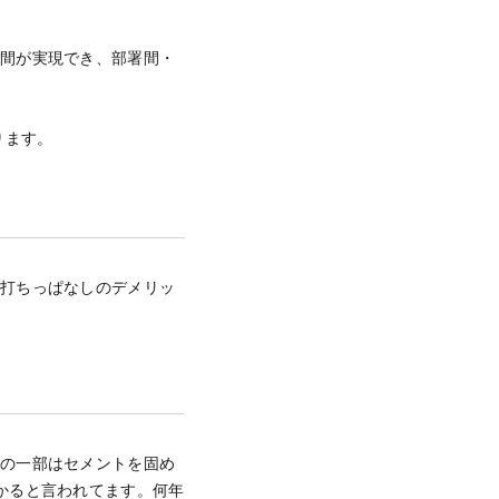
空間が実現でき、部署間・
。
ります。
ト打ちっぱなしのデメリッ
」の一部はセメントを固め
かると言われてます。何年