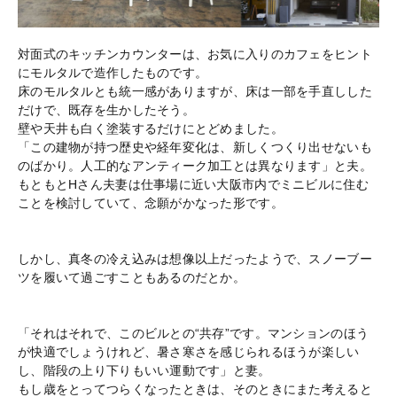
対面式のキッチンカウンターは、お気に入りのカフェをヒント
にモルタルで造作したものです。
床のモルタルとも統一感がありますが、床は一部を手直しした
だけで、既存を生かしたそう。
壁や天井も白く塗装するだけにとどめました。
「この建物が持つ歴史や経年変化は、新しくつくり出せないも
のばかり。人工的なアンティーク加工とは異なります」と夫。
もともとHさん夫妻は仕事場に近い大阪市内でミニビルに住む
ことを検討していて、念願がかなった形です。
しかし、真冬の冷え込みは想像以上だったようで、スノーブー
ツを履いて過ごすこともあるのだとか。
「それはそれで、このビルとの“共存”です。マンションのほう
が快適でしょうけれど、暑さ寒さを感じられるほうが楽しい
し、階段の上り下りもいい運動です」と妻。
もし歳をとってつらくなったときは、そのときにまた考えると