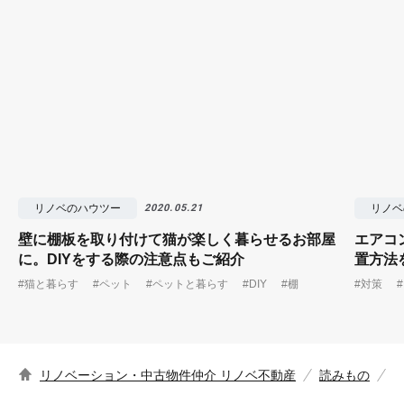
リノベのハウツー
リノベ
2020.05.21
壁に棚板を取り付けて猫が楽しく暮らせるお部屋
エアコ
に。DIYをする際の注意点もご紹介
置方法
#猫と暮らす
#ペット
#ペットと暮らす
#DIY
#棚
#対策
リノベーション・中古物件仲介 リノベ不動産
読みもの