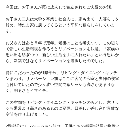
今回は、お子さんが既に成人して独立されたご夫婦のお話。
お子さん二人は大学を卒業し社会人に。家も出て一人暮らしを
始め、時たま家に戻ってくるという平和な暮らしをしていま
す。
お父さんはあと５年で定年。老後のことも考えつつ、この辺り
で新しい生活環境を作ろうとリノベーションを決意。「家族の
思い出を紡ぎつつ、新しい生活を手に入れたい」という思いか
ら、新築ではなくリノベーションを選択したのでした。
特にこだわったのが1階部分、リビング・ダイニング・キッチ
ンまわり。リノベーション前はここに客間の和室と夫婦の寝室
も付いていたので少々狭い空間で窓サッシも高さがあまりな
く、明るさもイマイチ。
この空間をリビング・ダイニング・キッチンのみとし、窓サッ
シも通常より高さのあるものに変更。日差しが差し込む素敵な
空間を作り上げました。
2階部分はリノベーション前は、子供たちの部屋2部屋と物置と