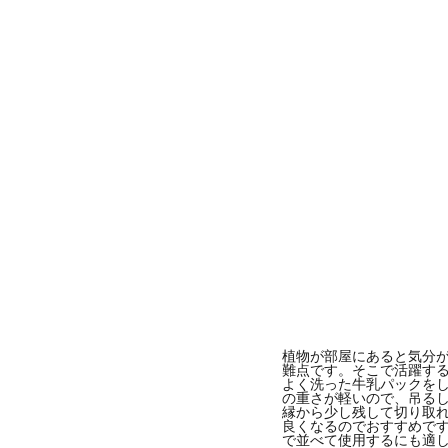
植物が部屋にあると気分
難点です。そこで活躍する
よく洗った牛乳パックを
の重さが軽いので、吊る
縁から少し残して切り取
良くなるのでおすすめで
で並べて使用するにも適