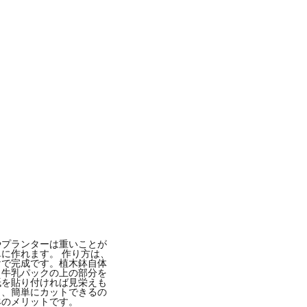
やプランターは重いことが
に作れます。 作り方は、
けで完成です。植木鉢自体
、牛乳パックの上の部分を
紙を貼り付ければ見栄えも
く、簡単にカットできるの
鉢のメリットです。