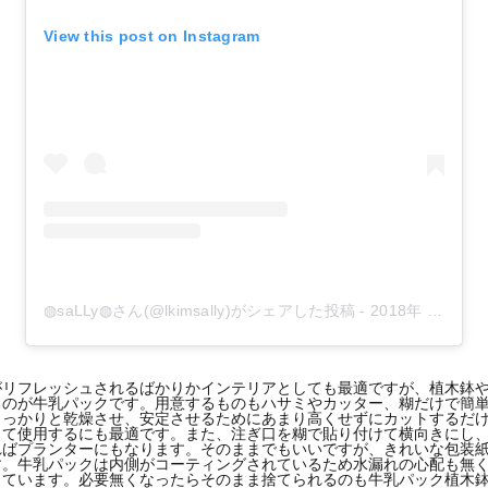
View this post on Instagram
◍saLLy‪◍さん(@lkimsally)がシェアした投稿
-
2018年 3月月6日午後5時35分PST
がリフレッシュされるばかりかインテリアとしても最適ですが、植木鉢
のが牛乳パックです。用意するものもハサミやカッター、糊だけで簡単
しっかりと乾燥させ、安定させるためにあまり高くせずにカットするだ
して使用するにも最適です。また、注ぎ口を糊で貼り付けて横向きにし
ればプランターにもなります。そのままでもいいですが、きれいな包装
す。牛乳パックは内側がコーティングされているため水漏れの心配も無
しています。必要無くなったらそのまま捨てられるのも牛乳パック植木