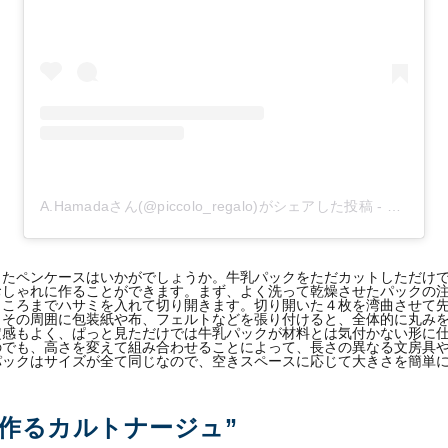
A.Hamadaさん(@piccolo_regalo)がシェアした投稿
-
2018年
したペンケースはいかがでしょうか。牛乳パックをただカットしただけ
おしゃれに作ることができます。まず、よく洗って乾燥させたパックの
ところまでハサミを入れて切り開きます。切り開いた４枚を湾曲させて
。その周囲に包装紙や布、フェルトなどを張り付けると、全体的に丸み
定感もよく、ぱっと見ただけでは牛乳パックが材料とは気付かない形に
のでも、高さを変えて組み合わせることによって、長さの異なる文房具
パックはサイズが全て同じなので、空きスペースに応じて大きさを簡単
で作るカルトナージュ”