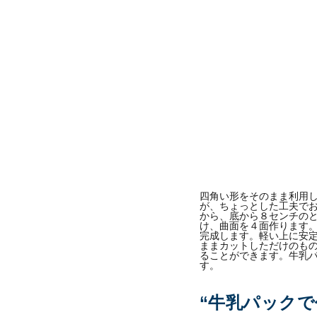
四角い形をそのまま利用
が、ちょっとした工夫で
から、底から８センチの
け、曲面を４面作ります
完成します。軽い上に安
ままカットしただけのも
ることができます。牛乳
す。
“牛乳パック