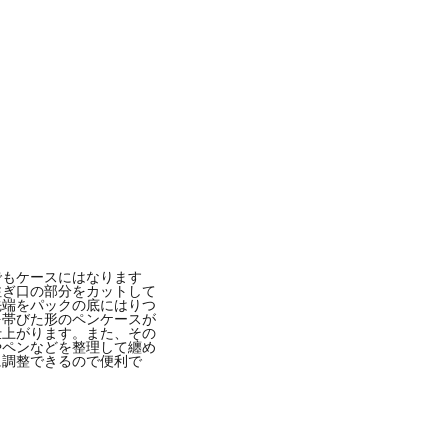
12月月3日午前6時46分PST
でもケースにはなります
注ぎ口の部分をカットして
先端をパックの底にはりつ
を帯びた形のペンケースが
仕上がります。また、その
やペンなどを整理して纏め
に調整できるので便利で