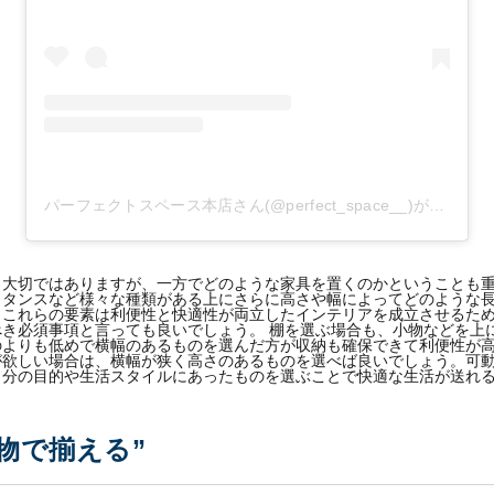
パーフェクトスペース本店さん(@perfect_space__)がシェアした投稿
も大切ではありますが、一方でどのような家具を置くのかということも
、タンスなど様々な種類がある上にさらに高さや幅によってどのような
。これらの要素は利便性と快適性が両立したインテリアを成立させるた
き必須事項と言っても良いでしょう。 棚を選ぶ場合も、小物などを上
のよりも低めで横幅のあるものを選んだ方が収納も確保できて利便性が
が欲しい場合は、横幅が狭く高さのあるものを選べば良いでしょう。可
自分の目的や生活スタイルにあったものを選ぶことで快適な生活が送れ
物で揃える”