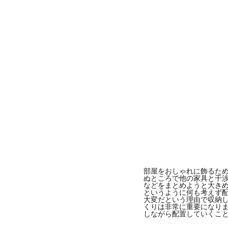
部屋をおしゃれに飾るた
ぬところで他の家具と干渉
などをまとめようと大き
というように何も考えず
大変だという理由で収納
くりは非常に重要になり
しながら配置していくこ