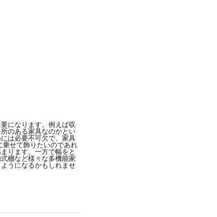
-
2018年11月月11日午後6時46分PST
重要になります。例えば収
長所のある家具なのかとい
めには必要不可欠で、家具
に乗せて飾りたいのであれ
高まります。一方で幅をと
動式棚など様々な多機能家
るようになるかもしれませ