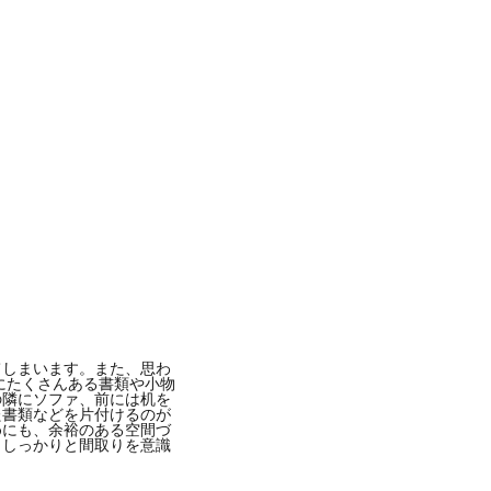
てしまいます。また、思わ
にたくさんある書類や小物
の隣にソファ、前には机を
た書類などを片付けるのが
めにも、余裕のある空間づ
、しっかりと間取りを意識