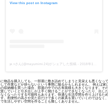
View this post on Instagram
ϻ.ʏさん(@mayumimi.24)がシェアした投稿
-
2018年11月月22日午後7時13分PST
めに物品を購入しても、一部屋に敷き詰めてしまうと見栄えも悪くなっ
して作業などが捗らないという事態に陥るかもしれません。 例えば家
めの収納棚を買った場合、部屋の中での占有面積も大きくなります。そ
配置していくと引き出しが上手く開けることができなくなったり、出し
しなくなったりする可能性もあります。快適な生活空間を作り上げるた
ます。利便性の高さや見た目だけで多くの家具を置いていくのではなく
とで生活しやすい空間を作ることも難しくありません。