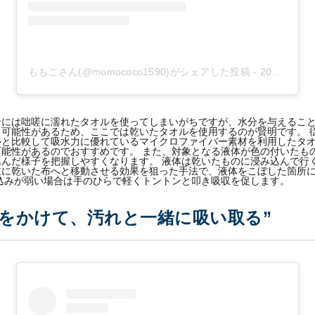
ももこさん(@momococo1590)がシェアした投稿
-
2018年 9月月16日午後9時18分PDT
合には咄嗟に濡れたタオルを使ってしまいがちですが、水分を与えるこ
可能性があるため、ここでは乾いたタオルを使用するのが賢明です。 
ルと比較して吸水力に優れているマイクロファイバー素材を利用したタ
能性があるのでおすすめです。 また、対象となる液体が色の付いたも
んだ様子を把握しやすくなります。 液体は乾いたものに浸み込んで行
逆に乾いた布へと移動させる効果を狙った手法で、液体をこぼした箇所
い込みが弱い場合は手のひらで軽くトントンと叩き吸収を促します。
水をかけて、汚れと一緒に吸い取る”