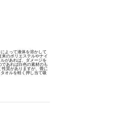
とによって液体を溶かして
従来のポリエステルやナイ
オルがあれば、ダメージを
のであれば白色の素材のも
く性質がありますが、畳に
にタオルを軽く押し当て吸