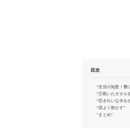
目次
“生活の知恵！畳
“①乾いたタオル
“②きれいな水を
“③よく乾かす”
“まとめ”