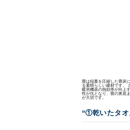
畳は稲藁を圧縮した畳床
る素晴らしい建材です。 
暖房機器の熱効率が向上す
性が仇となり、畳の奥底
が大切です。
“①乾いたタオ