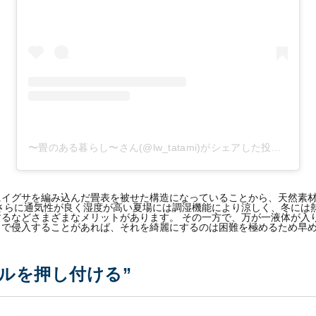
〜畳のある暮らし〜さん(@lw_tatami)がシェアした投稿
-
201
にイグサを編み込んだ畳表を被せた構造になっていることから、天然素
さらに通気性が良く湿度が高い夏場には調湿機能により涼しく、冬には
るなどさまざまなメリットがあります。 その一方で、万が一液体が入
まで侵入することがあれば、それを綺麗にするのは困難を極めるため早
ルを押し付ける”