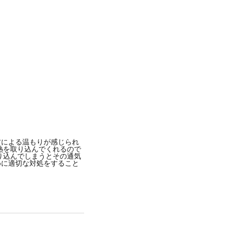
8年10月月8日午前1時27分PDT
材による温もりが感じられ
熱を取り込んでくれるので
り込んでしまうとその通気
めに適切な対処をすること