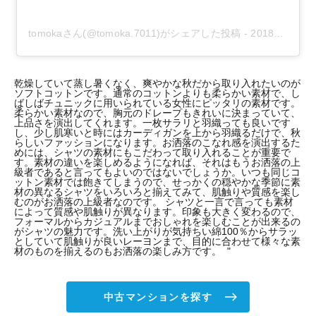
tomokaさん(@tomoka.7011)がシェアした投稿
-
2018年 6月月1日午後10時44分PDT
乾燥していて蒸し暑くなく、爽やかな秋だから取り入れたいのが
ソフトコットンです。通常のコットンよりも柔らかい素材で、し
ばしばチュニックに用いられている女性にピッタリの素材です。
柔らかい素材なので、胸元のドレープもきれいに決まっていて、
上品さを演出してくれます。一枚サラリと羽織っても良いです
し、少し肌寒いと時にはカーディガンを上から羽織るだけで、秋
らしいファッションになります。お洒落のこなれ感を演出するた
めには、シャツの素材にもこだわって取り入れることが重要で
す。素材の違いを楽しめるようになれば、それはもうお洒落の上
級者であると言ってもよいのではないでしょうか。いつも同じコ
ットン素材では飽きてしまうので、せっかくの穏やかな季節に素
材の異なるシャツをいろいろと揃えてみて、肌触りや質感を楽し
むのがお洒落の上級者なのです。 シャツと一言で言っても素材
によって質感や肌触りが異なります。印象も大きく変わるので、
フォーマルからカジュアルまでおしゃれを楽しむことが出来るの
がシャツの魅力です。洗い上がりが気持ちい綿100％からサラッ
としていて肌触りが良いレーヨンまで、目的に合わせて様々な素
材のものを揃えるのもお洒落の楽しみ方です。 "
中古マンションを探す