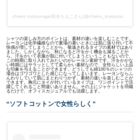
chieko matsunaga/松永ちえこさん(@chieko_matsunaga)がシェアした投稿
シャツの楽しみ方のポイントは、素材の違いを楽しむことです。
レーヨンは化学繊維なので夏場の暑いときには肌に張り付いて不
快感が増してしまうことから、敬遠されるタイプの素材ではあり
ました。しかしながら、秋になると汗をかく機会も減ることか
ら、汗をかいて衣服が肌に付いてしまうということもないので、
この時期に取り入れてみたいのがレーヨン素材です。汗をかかな
い時期にはサラッとしてて柔らかい素材なので、女性らしい上品
な印象を与えることができます。どうしても綿100％のシャツの
場合はゴワゴワとした感じになってしまいます。レーヨンならふ
んわりしていて肌にまとわりつかず、素材の違いを楽しむことが
できます。胸元にタイが付いているタイプは、ワンポイントで活
躍してくれること間違いありません。その上にジャケットを羽織
るだけで、オフィスカジュアルでも活躍します。
“ソフトコットンで女性らしく”