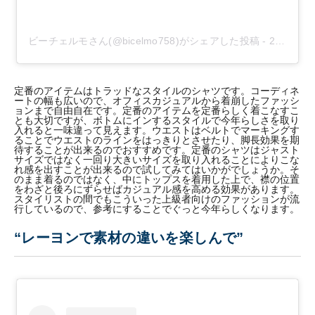
ビーチェルモさん(@bicelmo758)がシェアした投稿
-
2016年 8月月27日午後7時23分PDT
定番のアイテムはトラッドなスタイルのシャツです。コーディネ
ートの幅も広いので、オフィスカジュアルから着崩したファッシ
ョンまで自由自在です。定番のアイテムを定番らしく着こなすこ
とも大切ですが、ボトムにインするスタイルで今年らしさを取り
入れると一味違って見えます。ウエストはベルトでマーキングす
ることでウエストのラインをはっきりとさせたり、脚長効果を期
待することが出来るのでおすすめです。定番のシャツはジャスト
サイズではなく一回り大きいサイズを取り入れることによりこな
れ感を出すことが出来るので試してみてはいかがでしょうか。そ
のまま着るのではなく、中にトップスを着用した上で、襟の位置
をわざと後ろにずらせばカジュアル感を高める効果があります。
スタイリストの間でもこういった上級者向けのファッションが流
行しているので、参考にすることでぐっと今年らしくなります。
“レーヨンで素材の違いを楽しんで”