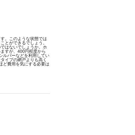
ます。このような状態では
ることができるでしょう。
のではないでしょうか。ホ
ますが、400円程度から
やシルバーなどを利用してい
般タイプの網戸よりも高く
れほど費用を気にする必要は