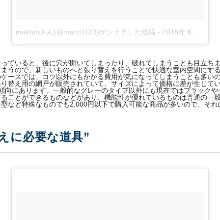
makotoさん(@maco1123)がシェアした投稿
-
2018年 6月月12日午前12時13分PDT
使っていると、後に穴が開いてしまったり、破れてしまうことも目立ち
しまうので、新しいものへと張り替えを行うことで快適な室内空間にす
のケースでは、コツ以外にもかかる費用が気になってしまうことも多い
り替え用の網戸が販売されていて、サイズによって価格に差が生じてい
多い傾向にあります。一般的なグレーのタイプ以外にも現在ではブラック
することができるものなどがあり、機能性が優れているものは普通の一
型など特殊なものでも2,000円以下で購入可能な商品が多いので、そ
えに必要な道具”