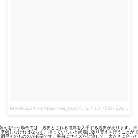
kenken626さん(@pearltree_kay)がシェアした投稿
-
2018年 7月月27日午前6時17分PDT
り替えを行う場合では、必要とされる道具を入手する必要があります。
を準備しなければならず、持っていないと綺麗に張り替えを行うことが
ら網戸そのもののが必要です。事前にサイズを計測して、大きさに合っ