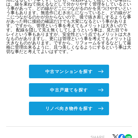
は、線を束ねて揃えるなどして分かりやすく管理をしているとい
う事があって、どの線がどこにつながるのかを見つけやすいとい
う事もあります。無造作にむき出しになっていると、どの線がど
こにつながるのかが分からないので、後で抜き差しするような事
があった時に接続の確認だけでも大変になるという事がありま
す。ですから、管理という事を考えてもメリットは大きいので
す。 配線を隠して見え無くしてしまうという事は、見た目でキ
レイという事もありますが、安全性という点でもメリットは大き
なものがありますし、更には管理という事を考えてもメリットは
大きなものがあります。ですから、リフォームをするなどして厳
格に管理出来るように、且つ美しくなるようにするという事は大
切な事だと考えてよいはずです。"
中古マンションを探す
中古戸建てを探す
リノベ向き物件を探す
SHARE