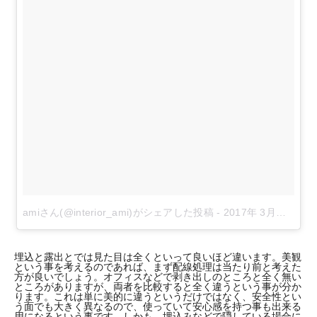
amiさん(@interior_ami)がシェアした投稿
-
2017年 3月月6日午後6時47分PST
埋込と露出とでは見た目は全くといって良いほど違います。美観
という事を考えるのであれば、まず配線処理は当たり前と考えた
方が良いでしょう。オフィスなどで剥き出しのところと全く無い
ところがありますが、両者を比較すると全く違うという事が分か
ります。これは単に美的に違うというだけではなく、安全性とい
う面でも大きく異なるので、使っていて安心感を持つ事も出来る
用になるという事です。しかも、埋込みなどで隠している場合に