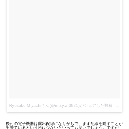
Ryosuke Miyachiさん(@m.i.y.a.3821)がシェアした投稿
-
201
後付の電子機器は露出配線になりがちで、まず配線を隠すことが
出来ているという所は少ないといっても良いでしょう。ですが、