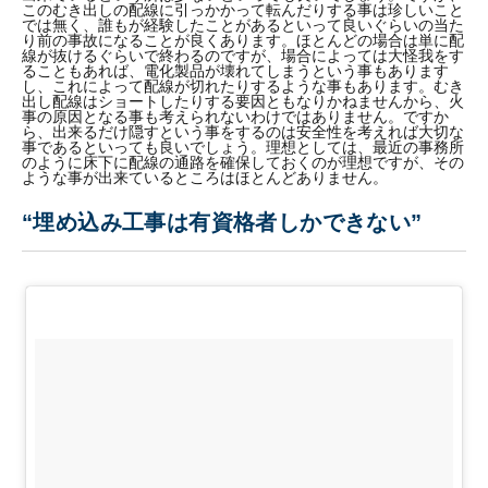
このむき出しの配線に引っかかって転んだりする事は珍しいこと
では無く、誰もが経験したことがあるといって良いぐらいの当た
り前の事故になることが良くあります。ほとんどの場合は単に配
線が抜けるぐらいで終わるのですが、場合によっては大怪我をす
ることもあれば、電化製品が壊れてしまうという事もあります
し、これによって配線が切れたりするような事もあります。むき
出し配線はショートしたりする要因ともなりかねませんから、火
事の原因となる事も考えられないわけではありません。ですか
ら、出来るだけ隠すという事をするのは安全性を考えれば大切な
事であるといっても良いでしょう。理想としては、最近の事務所
のように床下に配線の通路を確保しておくのが理想ですが、その
ような事が出来ているところはほとんどありません。
“埋め込み工事は有資格者しかできない”