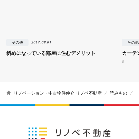
その他
その他
2017.09.01
斜めになっている部屋に住むデメリット
カーテ
#
リノベーション・中古物件仲介 リノベ不動産
読みもの