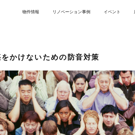
物件情報
リノベーション事例
イベント
惑をかけないための防音対策