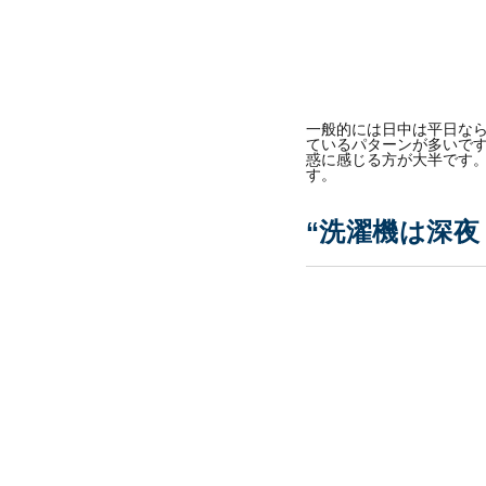
一般的には日中は平日な
ているパターンが多いで
惑に感じる方が大半です
す。
“洗濯機は深夜