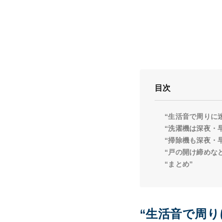
目次
“生活音で周りに
“洗濯機は深夜・
“掃除機も深夜・
“戸の開け締めな
“まとめ”
“生活音で周