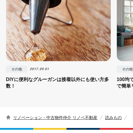
その他
その他
2017.09.01
DIYに便利なグルーガンは接着以外にも使い方多
100
数！
で簡単
リノベーション・中古物件仲介 リノベ不動産
読みもの