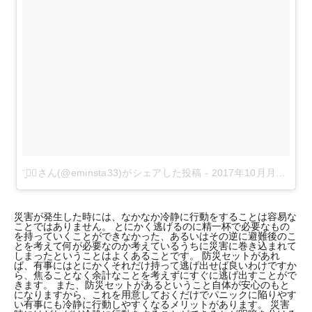
¨̮♡⃛さん(@eminsta33)がシェアした投稿
-
2017年10月月14日午後11時14分PDT
災害が発生した時には、なかなか冷静に行動をすることは容易な
ことではありません。 とにかく逃げるのに精一杯で必要なもの
を持っていくことができなかった、あるいはその逆に避難後のこ
とを考えて何が必要なのか考えているうちに災害に巻き込まれて
しまったということはよくあることです。 防災セットがあれ
ば、有事にはとにかくそれだけ持って逃げ出せば良いわけですか
ら、焦ることなく余計なことを考えずにすぐに逃げ出すことがで
きます。 また、防災セットがあるということ自体が安心のもと
になりますから、これを用意しておくだけでパニックに陥りやす
い有事にも冷静に行動しやすくなるメリットがあります。 災害