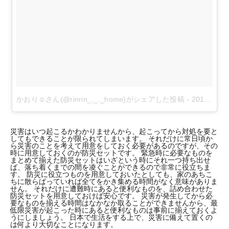
かおり☺︎さん(@rinrin_._._home)がシェアした投稿
-
2018年 7月月1日午後5時10分PDT
災害はいつ起こるかわかりませんから、起こってから対処を要と
してもできることが限られてしまいます。 それだけに常日頃か
ら災害のことを考えて用意をしておく必要があるのですが、その
時に用意しておくのが防災セットです。 緊急時に必要なものを
まとめて揃えた防災セットはいざという時にそれ一つ持ち出せ
ば、落ち着くまでの間を凌ぐことができるので非常に役立ちま
す。 防災に役立つものを用意しておいたとしても、家のあちこ
ちに散らばっていれば全てをかき集める時間がなく意味がありま
せん。 それだけに遭難時にあると便利なものを、詰め合わせた
防災セットを用意しておけば安心です。 災害が発生してから必
要なものを揃える時間はなかなか取ることができませんから、最
低限災害が起こった時にあると便利なものは事前に揃えておくよ
うにしましょう。 日本で生活をする上で、災害に備えて置くの
は何より大切なことになります。