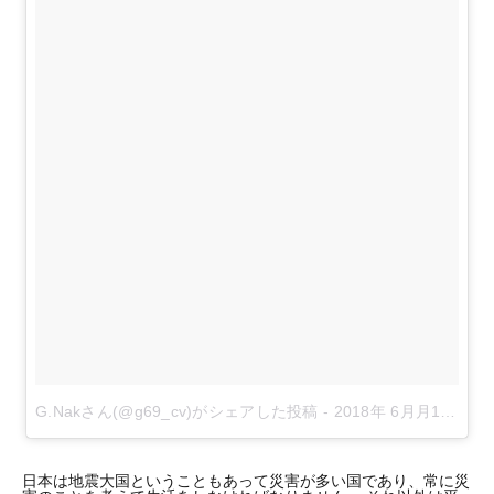
G.Nakさん(@g69_cv)がシェアした投稿
-
2018年 6月月18日午前3時07分PDT
日本は地震大国ということもあって災害が多い国であり、常に災