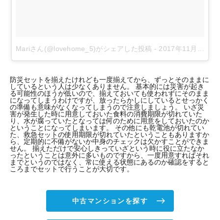
Mariさん(@lovehome_5)がシェアした投稿
-
2017年11月月23日午前1時41分PST
防災セットを揃えたけれども一度揃えてから、ずっとそのままに
しているという人は少なくありません。 基本的には災害が起き
る可能性のほうが低いので、揃えておいても使われずにそのまま
になってしまうわけですが、放ったらかしにしているとせっかく
の準備も意味がなくなってしまうので注意しましょう。 いざ災
害が発生した時に用意しておいた食料の消費期限が切れていた
り、水が腐っていたとなっては何のために用意をしておいたのか
ということになってしまいます。 その他にも乾電池が切れてい
た、救急セットの使用期限が切れていたということもありますか
ら、定期的に不備がないか中身のチェックは欠かすことができま
せん。 揃えただけで安心しきっていざという時に役に立たなか
ったということは意外に多いものですから、一度用意すればそれ
までというのではなく、常に使える状態にあるのか確認をすると
ころまでセットで行うことが大切です。
中古マンションを探す