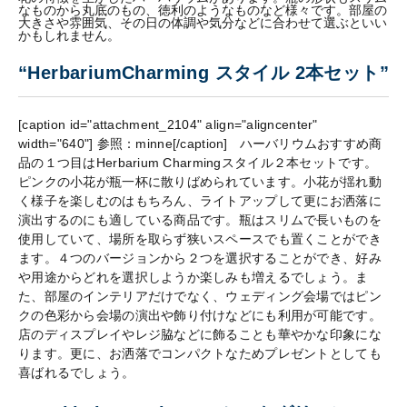
なものから丸底のもの、徳利のようなものなど様々です。部屋の
大きさや雰囲気、その日の体調や気分などに合わせて選ぶといい
かもしれません。
“HerbariumCharming スタイル 2本セット”
[caption id="attachment_2104" align="aligncenter"
width="640"]
参照：minne[/caption] ハーバリウムおすすめ商
品の１つ目はHerbarium Charmingスタイル２本セットです。
ピンクの小花が瓶一杯に散りばめられています。小花が揺れ動
く様子を楽しむのはもちろん、ライトアップして更にお洒落に
演出するのにも適している商品です。瓶はスリムで長いものを
使用していて、場所を取らず狭いスペースでも置くことができ
ます。４つのバージョンから２つを選択することができ、好み
や用途からどれを選択しようか楽しみも増えるでしょう。ま
た、部屋のインテリアだけでなく、ウェディング会場ではピン
クの色彩から会場の演出や飾り付けなどにも利用が可能です。
店のディスプレイやレジ脇などに飾ることも華やかな印象にな
ります。更に、お洒落でコンパクトなためプレゼントとしても
喜ばれるでしょう。