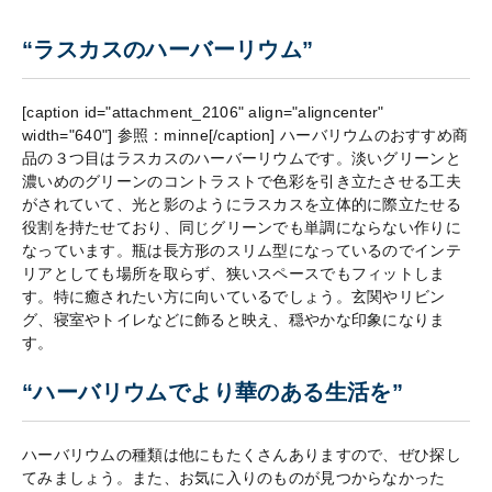
“ラスカスのハーバーリウム”
[caption id="attachment_2106" align="aligncenter"
width="640"]
参照：minne[/caption] ハーバリウムのおすすめ商
品の３つ目はラスカスのハーバーリウムです。淡いグリーンと
濃いめのグリーンのコントラストで色彩を引き立たさせる工夫
がされていて、光と影のようにラスカスを立体的に際立たせる
役割を持たせており、同じグリーンでも単調にならない作りに
なっています。瓶は長方形のスリム型になっているのでインテ
リアとしても場所を取らず、狭いスペースでもフィットしま
す。特に癒されたい方に向いているでしょう。玄関やリビン
グ、寝室やトイレなどに飾ると映え、穏やかな印象になりま
す。
“ハーバリウムでより華のある生活を”
ハーバリウムの種類は他にもたくさんありますので、ぜひ探し
てみましょう。また、お気に入りのものが見つからなかった