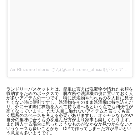
Air Rhizome Interiorさん(@airrhizome_official)がシェアした投稿
ランドリーバスケットとは、簡単に言えば洗濯物や汚れた衣類を
収納するためのボックスで、脱衣所や洗濯機の側に置いておく人
が多いアイテムの一つです。特に洗濯物や汚れものを人目に見せ
たくない時に便利ですし、洗濯物をそのまま洗濯機に持ち込んだ
り、外に干す際に衣類を入れて持ち運べるという点でも利便性が
高くなっています。 ただ人目に触れないアイテムと言っても置
く場所のスペースを考える必要がありますし、オシャレなものや
自分の趣味に合うものを選んだ方がより家事も楽しくなります。
また購入する場合に思ったようなものがなかなか見つからないと
いうケースも多いことから、DIYで作ってしまった方が早いとい
う意見も多いようです。