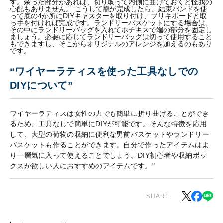
す。余った部分があれば、切り取って内側に曲げておくと怪我の
心配もありません。 こうして籠が完成したら、結束バンドを使
って底の4か所にDIYキャスターを取り付け、ブリキボードと取
っ手を付ければ完成です。ランドリーバスケットにする場合は、
その中にランドリーバッグを入れてホチキスで端の部分を固定し
ましょう。必要に応じてランドリーバッグは切って使用すること
もできますし、そこからオリジナルのアレンジを加えるのもあり
です。
“ワイヤーラティスを使った工具なしでの
DIYについて”
ワイヤーラティスは女性の力でも簡単に折り曲げることができ
るため、工具なしで簡単にDIYが可能です。そんな特徴を応用
して、大型の荷物の収納に便利な男前バスケットやランドリー
バスケットも作ることができます。自分で作ったアイテムはよ
り一層気に入って使えることでしょう。DIY初心者や収納ボッ
クスが欲しい人におすすめのアイテムです。"
SHARE