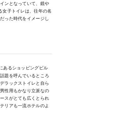
ザインとなっていて、鏡や
る女子トイレは、往年の名
役だった時代をイメージし
にあるショッピングビル
で話題を呼んでいるところ
、デラックストイレと自ら
は男性用もかなり立派なの
ペースがとても広くとられ
ンテリアも一流ホテルのよ