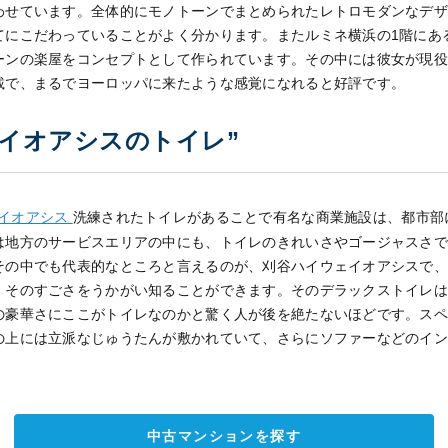
わせています。全体的にモノトーンでまとめられたレトロモダンなデ
てにこだわっていることがよく分かります。またルミネ横浜の1階にあ
ーンの楽屋をコンセプトとして作られています。その中には彼女が現
載で、まるでヨーロッパに来たような感覚になれると好評です。
ェイオアシスのトイレ”
イオアシス
洗練されたトイレがあることで有名な商業施設は、都市部
は地方のサービスエリアの中にも、トイレのきれいさやゴージャスさ
その中でも代表的なところと言えるのが、刈谷ハイウェイオアシスで
、そのすごさをうかがい知ることができます。そのデラックストイレ
の豪華さにここがトイレなのかと驚く人が後を絶たないほどです。ス
の上には立派なじゅうたんが敷かれていて、さらにソファーなどのイ
中古マンションを探す