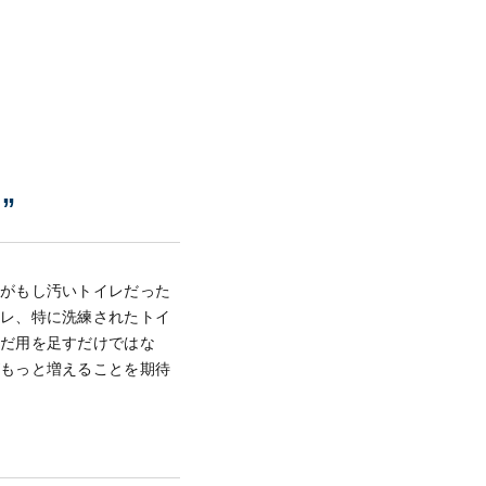
”
こがもし汚いトイレだった
イレ、特に洗練されたトイ
ただ用を足すだけではな
がもっと増えることを期待