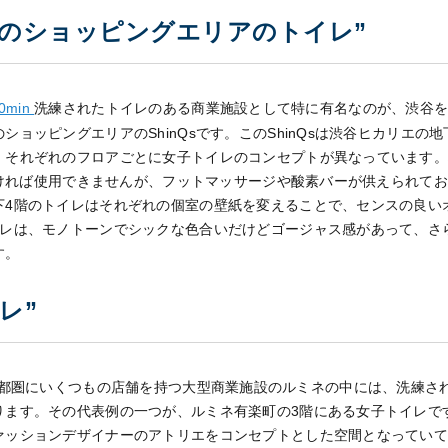
エのショッピングエリアのトイレ”
0min
洗練されたトイレのある商業施設として特に有名なのが、渋谷
ョッピングエリアのShinQsです。このShinQsは渋谷ヒカリエの地
、それぞれのフロアごとに女子トイレのコンセプトが異なっています。
でなければ使用できませんが、フットマッサージや酸素バーが供えられて
下4階のトイレはそれぞれの個室の壁紙を変えることで、センスの良い
イレは、モノトーンでシックな色合いだけどゴージャス感があって、さ
す。
レ”
都圏にいくつもの店舗を持つ大型商業施設のルミネの中には、洗練さ
ます。その代表例の一つが、ルミネ有楽町の3階にある女子トイレです
ァッションデザイナーのアトリエをコンセプトとした空間となってい