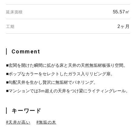
55.57㎡
延床面積
2ヶ月
工期
Comment
■玄関を開けた瞬間に拡がる床と天井の天然無垢材板張り空間。
■ポップなカラーをセレクトしたガラス入りリビング扉。
■勾配天井を生かし贅沢に無垢材でパネリング。
■マンションでは3ｍ超えの天井をつけ梁にライティングレール。
キーワード
#天井が高い
#無垢の木