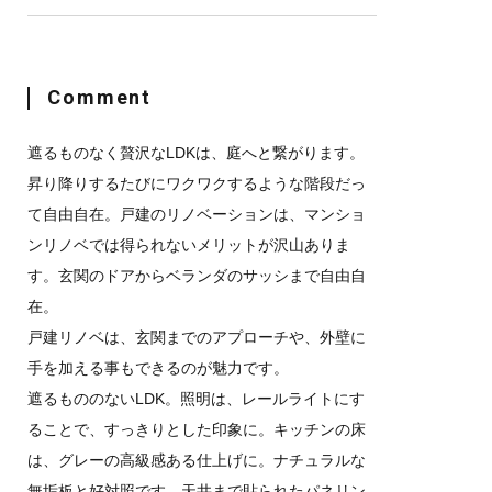
Comment
遮るものなく贅沢なLDKは、庭へと繋がります。
昇り降りするたびにワクワクするような階段だっ
て自由自在。戸建のリノベーションは、マンショ
ンリノベでは得られないメリットが沢山ありま
す。玄関のドアからベランダのサッシまで自由自
在。
戸建リノベは、玄関までのアプローチや、外壁に
手を加える事もできるのが魅力です。
遮るもののないLDK。照明は、レールライトにす
ることで、すっきりとした印象に。キッチンの床
は、グレーの高級感ある仕上げに。ナチュラルな
無垢板と好対照です。天井まで貼られたパネリン