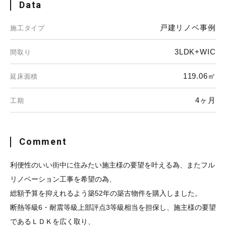
Data
戸建リノベ事例
施工タイプ
3LDK+WIC
間取り
119.06㎡
延床面積
4ヶ月
工期
Comment
利便性のいい街中に住みたい施主様の要望を叶える為、またフル
リノベーション工事を希望の為、
総額予算を抑えれるよう築52年の築古物件を購入しました。
断熱等級6・耐震等級上部評点3等級相当を担保し、施主様の要望
であるＬＤＫを広く取り、