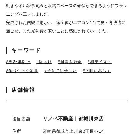
動きやすい家事同線と収納スペースの確保ができるようにプラン
ニングを工夫しました。
完成された内観に驚かれ、家全体がエアコン1台で夏・冬快適に
過ごせ、また光熱費が安いことに感動されていました。
キーワード
#築25年以上
#庭あり
#耐震も万全
#和テイスト
#作り付けの家具
#子育てに優しい
#下町に暮らす
店舗情報
リノベ不動産｜都城川東店
担当店舗
住所
宮崎県都城市上川東3丁目4-14