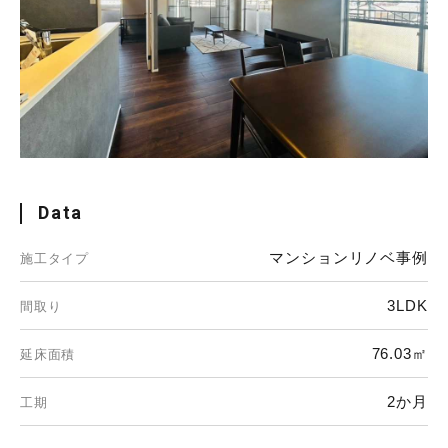
Data
マンションリノベ事例
施工タイプ
3LDK
間取り
76.03㎡
延床面積
2か月
工期