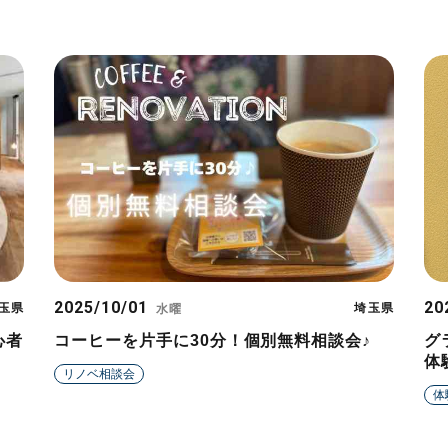
2025/10/01
20
玉県
埼玉県
水曜
心者
コーヒーを片手に30分！個別無料相談会♪
グ
体
リノベ相談会
体