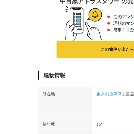
中目黒アトラスタワー
の売
このマン
理想のマ
簡単！１
この物件が出たら
建物情報
所在地
東京都
目黒区
上目黒
築年数
16年