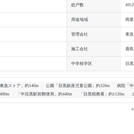
総戸数
495
用途地域
商業
管理会社
東急
施工会社
鹿島
中学校学区
目黒
東急ストア」約140m
公園「目黒銀座児童公園」約320m
病院「中
00m
「中目黒駅前郵便局」約440m
「目黒税務署」約1120m
※