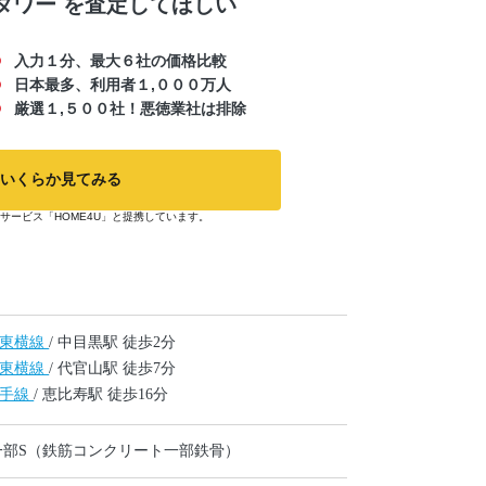
タワー
を査定してほしい
入力１分、最大６社の価格比較
日本最多、利用者１,０００万人
厳選１,５００社！悪徳業社は排除
いくらか見てみる
サービス「HOME4U」と提携しています。
急東横線
/ 中目黒駅 徒歩2分
急東横線
/ 代官山駅 徒歩7分
山手線
/ 恵比寿駅 徒歩16分
一部S（鉄筋コンクリート一部鉄骨）