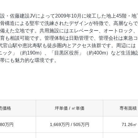
・佐藤建設JVによって2009年10月に竣工した地上45階・地
骨構造による堅牢で洗練されたデザインが特徴で、高層ならで
備えた立地です。共用施設にはエレベーター、オートロック、
育も相談可能です。管理体制は日勤管理で、管理会社は東急コ
代官山駅や恵比寿駅も徒歩圏内とアクセス抜群です。周辺には「
ニック」（約190m）、「目黒区役所」（約400m）など生活
帯にも魅力的な環境です。
売価格
坪単価
/ ㎡単価
専有面積
980万円
1,669万円
/
505万円
71.26
㎡ 