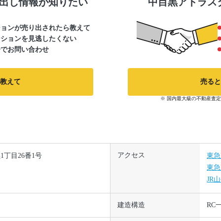
出し情報が知りたい
中目黒アトラス
ションが売り出されたら教えて
ンションを見逃したくない
分でお問い合わせ
教えて
売ると
※ 国内最大級の不動産査定
アクセス
1丁目26番1号
東
東
JR
建造構造
RC