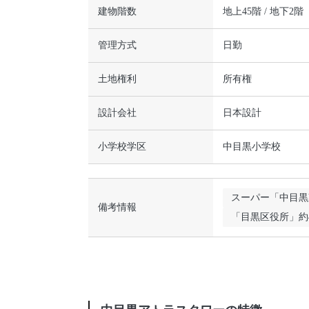
建物階数
地上45階 / 地下2階
管理方式
日勤
土地権利
所有権
設計会社
日本設計
小学校学区
中目黒小学校
スーパー「中目黒
備考情報
「目黒区役所」約4