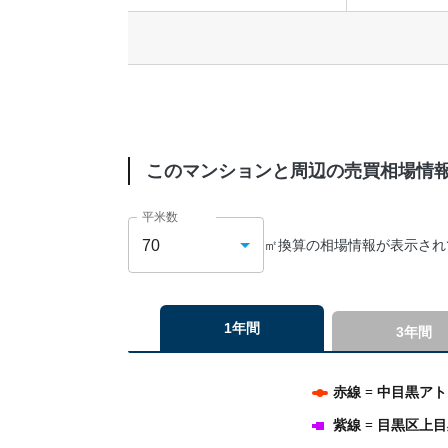
このマンションと周辺の売買相場情
平米数
70
㎡換算の相場情報が表示され
1年間
3年間
Chart
Line chart with 4 lines.
赤線 = 中目黒ア
The chart has 1 X axis displaying categories.
紫線 = 目黒区上
The chart has 1 Y axis displaying values. Data ra