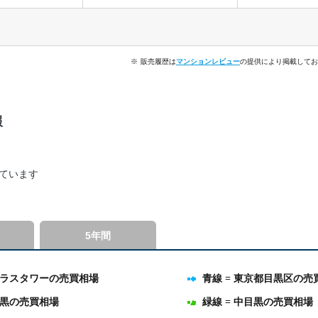
※
販売履歴は
マンションレビュー
の提供により掲載してお
報
ています
5年間
トラスタワーの売買相場
青線 = 東京都目黒区の売
目黒の売買相場
緑線 = 中目黒の売買相場
nges from 441.75 to 1505.07.