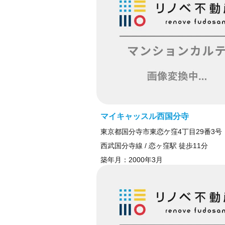
マイキャッスル西国分寺
東京都国分寺市東恋ケ窪4丁目29番3号
西武国分寺線 / 恋ヶ窪駅 徒歩11分
築年月：
2000年3月