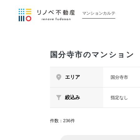
マンションカルテ
国分寺市のマンション
エリア
国分寺市
絞込み
指定なし
件数：
236
件