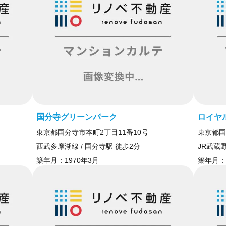
国分寺グリーンパーク
ロイヤ
東京都国分寺市本町2丁目11番10号
東京都国
西武多摩湖線 / 国分寺駅 徒歩2分
JR武蔵野
築年月：
1970年3月
築年月：