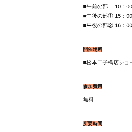
■午前の部 10：00
■午後の部① 15：00
■午後の部② 16：00
開催場所
■松本二子橋店
ショ
参加費用
無料
所要時間