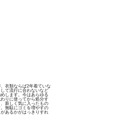
、衣類ならば2年着ていな
そして流行に合わないなど
勧めします。今はあらゆる
代わりに使ってから処分す
し、新しく気に入ったもの
す。無駄にゴミを増やすの
にがあるかがはっきりすれ