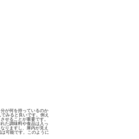
年 8月月20日午後9時43分PDT
自分が何を持っているのか
んでみると良いです。例え
りさせることが重要です。
切れた調味料や食品は入っ
くなりますし、庫内が見え
認は可能です。このように
。