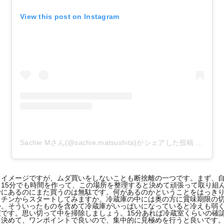
View this post on Instagram
Sachie Mさん(@sachie.matsushita)がシェアした投稿
-
2018
うイメージですが、ムダ買いをしないことも断捨離の一つです。まず、
15分でも時間を作って、この場所を整理すると決めて頑張って取り組
でにあるのにまた買うのは無駄です。何があるのかということをはっき
ッチンからスタートしてみますか。冷蔵庫の中には奥の方に賞味期限の
か。そういったものを含めて冷蔵庫がいっぱいになっていると冷えも弱
です。思い切って中を掃除しましょう。15分あれば冷蔵室くらいの確
を決めて、ワンポイントで良いので、集中的に見極めを行うと良いです