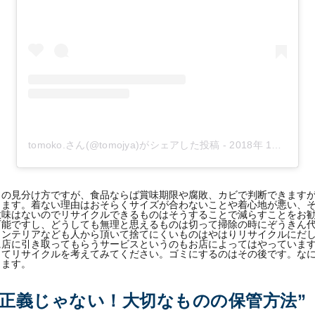
tomoko.さん(@tomojya)がシェアした投稿
-
2018年 1月月22日午前5時58分PST
ノの見分け方ですが、食品ならば賞味期限や腐敗、カビで判断できますが
します。着ない理由はおそらくサイズが合わないことや着心地が悪い、
意味はないのでリサイクルできるものはそうすることで減らすことをお
可能ですし、どうしても無理と思えるものは切って掃除の時にぞうきん
インテリアなども人から頂いて捨てにくいものはやはりリサイクルにだ
に店に引き取ってもらうサービスというのもお店によってはやっていま
してリサイクルを考えてみてください。ゴミにするのはその後です。な
ります。
が正義じゃない！大切なものの保管方法”