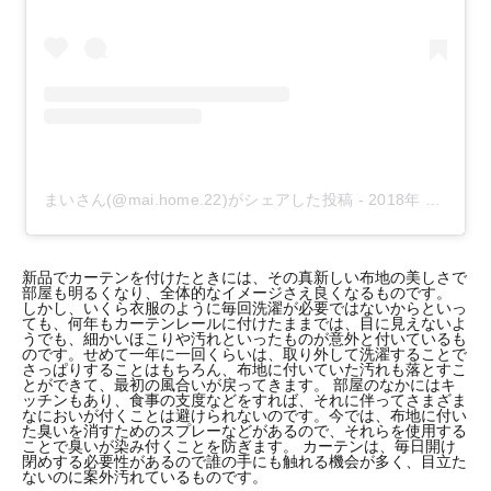
まいさん(@mai.home.22)がシェアした投稿
-
2018年 9月月10日午後7時07分PDT
新品でカーテンを付けたときには、その真新しい布地の美しさで
部屋も明るくなり、全体的なイメージさえ良くなるものです。
しかし、いくら衣服のように毎回洗濯が必要ではないからといっ
ても、何年もカーテンレールに付けたままでは、目に見えないよ
うでも、細かいほこりや汚れといったものが意外と付いているも
のです。せめて一年に一回くらいは、取り外して洗濯することで
さっぱりすることはもちろん、布地に付いていた汚れも落とすこ
とができて、最初の風合いが戻ってきます。 部屋のなかにはキ
ッチンもあり、食事の支度などをすれば、それに伴ってさまざま
なにおいが付くことは避けられないのです。今では、布地に付い
た臭いを消すためのスプレーなどがあるので、それらを使用する
ことで臭いが染み付くことを防ぎます。 カーテンは、毎日開け
閉めする必要性があるので誰の手にも触れる機会が多く、目立た
ないのに案外汚れているものです。