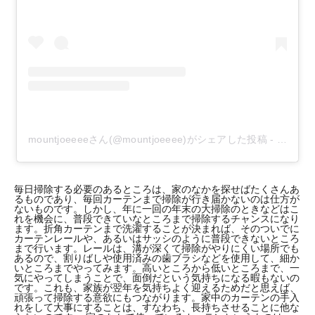
mountjoeeeeさん(@mountjoeeee)がシェアした投稿
-
2018年
毎日掃除する必要のあるところは、家のなかを探せばたくさんあ
るものであり、毎回カーテンまで掃除が行き届かないのは仕方が
ないものです。しかし、年に一回の年末の大掃除のときなどはこ
れを機会に、普段できていなところまで掃除するチャンスになり
ます。折角カーテンまで洗濯することが決まれば、そのついでに
カーテンレールや、あるいはサッシのように普段できないところ
まで行います。レールは、溝が深くて掃除がやりにくい場所でも
あるので、割りばしや使用済みの歯ブラシなどを使用して、細か
いところまでやってみます。高いところから低いところまで、一
気にやってしまうことで、面倒だという気持ちになる暇もないの
です。これも、家族が翌年を気持ちよく迎えるためだと思えば、
頑張って掃除する意欲にもつながります。家中のカーテンの手入
れをして大事にすることは、すなわち、長持ちさせることに他な