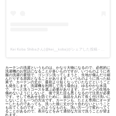
Kei Koba Shibaさん(@kei__koba)がシェアした投稿
-
2015年
カーテンの洗濯というものは、かなり大物になるので、必然的に
洗濯機のお世話になることが多いものですが。いつものように衣
服の洗濯の要領で、ゴシゴシ洗ってしまうと、生地が傷んだり縮
んだりする原因となることがあります。いつものように洗った結
果で、カーテンの丈が、最初より短くなっていたなどということ
も発生します。洗濯機を利用して洗う場合は、ゆるやかな水流
で、そっと洗うコースを選ぶ必要があります。カーテンの生地を
傷めないようにしないと、後で見た目も悪くなるので注意が必要
です。そして色あせを防ぐために、薬品を入れて長く付け洗いに
しないことも一つの方法です。カーテンも、たとえ専用にオーダ
ーしたものであっても、洗った後に丈が少々合わないということ
も出てくるのです。このようなものも、洗い方一つで変わってく
ることがあるので、表示などをみて適切な方法で洗うことが望ま
れます。