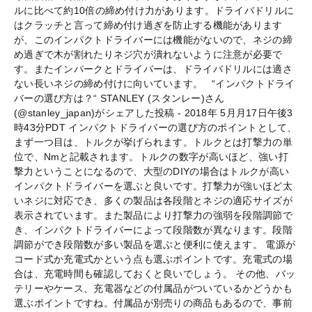
ルに比べて約10倍の締め付け力があります。ドライバドリルに
はクラッチと言って締め付け過ぎを防止する機能があります
が、このインパクトドライバーには機能がないので、ネジの締
め過ぎで木が割れたりネジ穴が潰れないように注意が必要で
す。またインパークとドライバーは、ドライバドリルには適さ
ない長いネジの締め付けに向いています。 “インパクトドライ
バーの選び方は？“ STANLEY (スタンレー)さん
(@stanley_japan)がシェアした投稿 - 2018年 5月月17日午後3
時43分PDT インパクトドライバーの選び方のポイントとして、
まず一つ目は、トルクが挙げられます。トルクとは打撃力の単
位で、Nmと記載されます。トルクの数字が高いほど、強い打
撃力ということになるので、大型のDIYの場合はトルクが高い
インパクトドライバーを選ぶと良いです。打撃力が強いほど太
いネジに対応でき、多くの製品は各段階とネジの適応サイズが
表示されています。また製品により打撃力の強弱を段階調節で
き、インパクトドライバーによって段階数が異なります。段階
調節ができ段階数が多い製品を選ぶと便利に使えます。 電源が
コード式か充電式かという点も選ぶポイントです。充電式の場
合は、充電時間も確認しておくと良いでしょう。 その他、バッ
テリーやケース、充電器などの付属品がついているかどうかも
選ぶポイントですね。付属品が別売りの商品もあるので、事前