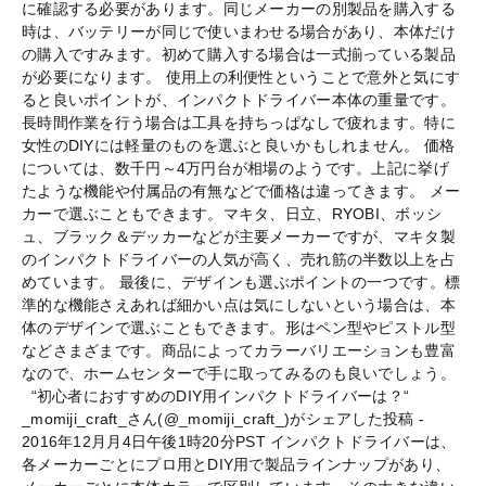
に確認する必要があります。同じメーカーの別製品を購入する
時は、バッテリーが同じで使いまわせる場合があり、本体だけ
の購入ですみます。初めて購入する場合は一式揃っている製品
が必要になります。 使用上の利便性ということで意外と気にす
ると良いポイントが、インパクトドライバー本体の重量です。
長時間作業を行う場合は工具を持ちっぱなしで疲れます。特に
女性のDIYには軽量のものを選ぶと良いかもしれません。 価格
については、数千円～4万円台が相場のようです。上記に挙げ
たような機能や付属品の有無などで価格は違ってきます。 メー
カーで選ぶこともできます。マキタ、日立、RYOBI、ボッシ
ュ、ブラック＆デッカーなどが主要メーカーですが、マキタ製
のインパクトドライバーの人気が高く、売れ筋の半数以上を占
めています。 最後に、デザインも選ぶポイントの一つです。標
準的な機能さえあれば細かい点は気にしないという場合は、本
体のデザインで選ぶこともできます。形はペン型やピストル型
などさまざまです。商品によってカラーバリエーションも豊富
なので、ホームセンターで手に取ってみるのも良いでしょう。
“初心者におすすめのDIY用インパクトドライバーは？“
_momiji_craft_さん(@_momiji_craft_)がシェアした投稿 -
2016年12月月4日午後1時20分PST インパクトドライバーは、
各メーカーごとにプロ用とDIY用で製品ラインナップがあり、