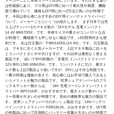
メーカーごとに本体カラーで区別しています。その大きな違い
は性能面にあり、プロ用はDIY用に比べて耐久性や精度、機能
面で優れていて、価格もDIY用に比べ3万ほど高いのが特徴で
す。今回は初心者におすすめのDIY用インパクトドライバーに
ついて、メーカーごとにいくつか紹介します。 まず日本では売
り上げナンバー1のマキタ製の「DIYモデル 充電インパクト
14.4V M697DSX」です。本体サイズや重さがコンパクトな点
が特徴で、機能面でも申し分ない製品です。LED照明付きも便
利です。 次は日立製の「FWH14DGL(14.4V)」です。日立製品
は、マキタに次ぐ人気メーカーです。上記マキタ製品に比べる
とコンパクトさにやや欠けますが、それ以外は遜色なく使える
製品です。 続いてRYOBI製の「充電式 インパクトドライバー
12V BID-1260 658425A」です。コンパクトさに欠け、最大ト
ルク数も上記2製品より低いですが、DIYには十分な性能です。
一番の特徴は価格の安さで、初心者にはお手頃で購入できると
いうメリットが魅力の製品です。 世界シェアナンバー1のブラ
ック＆デッカー製からは、「18V 充電コードレスインパクトド
ライバー BPCI18JP」がおすすめです。最大トルク数やバッテ
リー容量が大きいのが特徴です。安めの価格帯も魅力の製品で
す。 世界シェアナンバー2のボッシュ製品では「18Vバッテリ
ーインパクトドライバー PDR18LIN」がおすすめです。DIY用
の他製品に比べて圧倒的にバッテリー容量が大きいのが特徴で