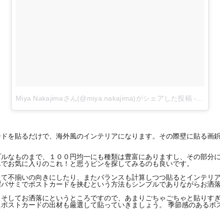
Miya Nakajimaさん(@miya.nakajima)がシェアした投稿
-
2018
ードを貼るだけで、海外風のインテリアになります。その際壁に貼る画
プルなものまで、１００円均一にも種類は豊富にありますし、その部分
んでお気に入りのこれ！と思うピンを探してみるのも良いです。
えて不揃いの向きにしたり、またバランスも計算しつつ貼るとインテリ
濯バサミでポストカードを挟むという方法もシンプルでありながらお洒
、そしてお洒落にというところですので、あまりごちゃごちゃと貼りす
ポストカードの出材も厳選して貼っていきましょう。 季節感のあるポ