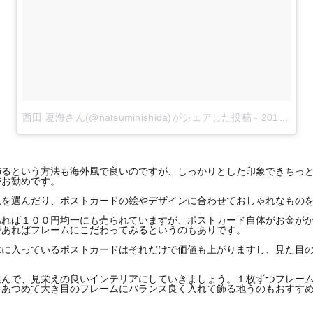
西田 夏海さん(@natsuminishida)がシェアした投稿
-
2018年 7月月15日午前8時43分PDT
飾るという方法も海外風で良いのですが、しっかりとした印象できちっ
がお勧めです。
色を選んだり、ポストカードの絵やデザインに合わせておしゃれなもの
あれば１００円均一にも売られていますが、ポストカード自体がお金が
であればフレームにこだわってみるというのもありです。
縁に入っているポストカードはそれだけで価値も上がりますし、見た目
選んで、見栄えの良いインテリアにしていきましょう。１枚ずつフレー
りあつめて大き目のフレームにバランス良く入れて飾る地うのもおすす