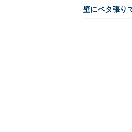
壁にベタ張り