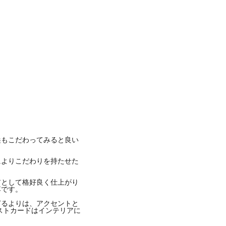
年 3月月6日午後10時30分PST
鋲もこだわってみると良い
によりこだわりを持たせた
アとして格好良く仕上がり
落です。
ぎるよりは、アクセントと
ストカードはインテリアに