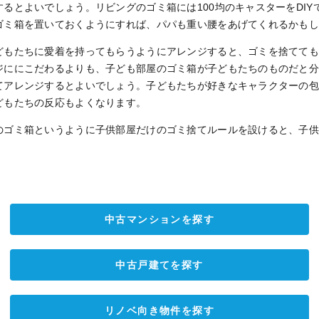
するとよいでしょう。リビングのゴミ箱には
100
均のキャスターを
DIY
ゴミ箱を置いておくようにすれば、パパも重い腰をあげてくれるかも
どもたちに愛着を持ってもらうようにアレンジすると、ゴミを捨てて
ジににこだわるよりも、子ども部屋のゴミ箱が子どもたちのものだと
てアレンジするとよいでしょう。子どもたちが好きなキャラクターの
どもたちの反応もよくなります。
のゴミ箱というように子供部屋だけのゴミ捨てルールを設けると、子
。
中古マンションを探す
中古戸建てを探す
リノベ向き物件を探す