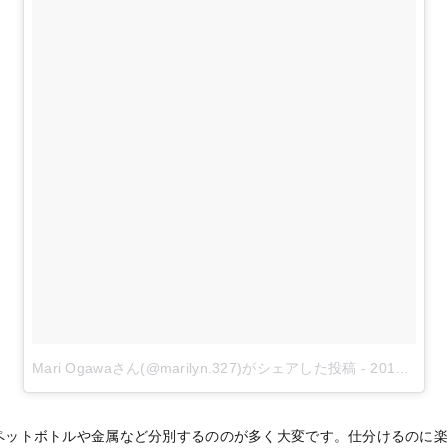
Mari Ogawaさん(@marilyn.327)がシェアした投稿
-
2017年 8月月9日午前6時28分PDT
ペットボトルや金属など分別するののが多く大変です。仕分けるのに