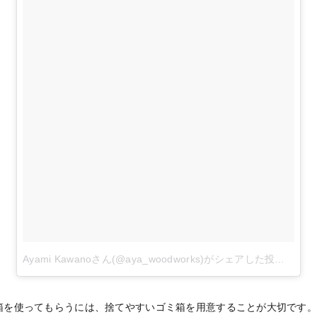
Ayami Kawanoさん(@aya_woodworks)がシェアした投稿
-
201
箱を使ってもらうには、捨てやすいゴミ箱を用意することが大切です