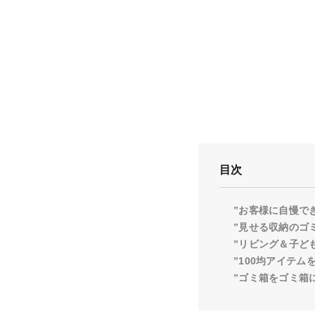
目次
”お客様に自慢で
”見せる収納のゴ
”リビング＆子ど
”100均アイテ
”ゴミ箱をゴミ箱