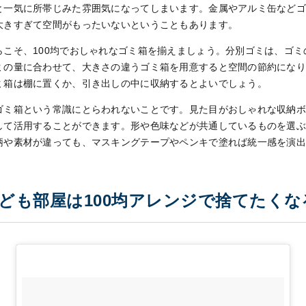
と一気に所帯じみた雰囲気になってしまいます。金属やアルミ缶など
大きすぎて空間がもったいないということもあります。
らこそ、
100
均でおしゃれなゴミ箱を揃えましょう。分別ゴミは、ゴミ
ミの量に合わせて、大きさの違うゴミ箱を用意すると空間の節約にな
ミ箱は棚に置くか、引き出しの中に収納するとよいでしょう。
ゴミ箱という常識にとらわれないことです。見た目がおしゃれな収納
して活用することができます。形や色味などが共通しているものを選
柄や素材が違っても、マスキングテープやペンキで塗れば統一感を演
ども部屋は100均アレンジで捨てたくな