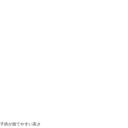
8年 4月月10日午後9時30分PDT
。子供が捨てやすい高さ