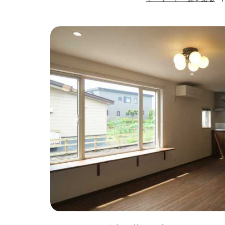
#ハンモック
#
#自転車収納
#
#ひとり暮らし
#ガーデニング