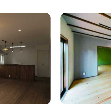
コンクリート壁
#ガラスブロック
#土間あり
#こだ
作り付けの家具
#あえて古材
#黒板
#無垢の木
#ふたり暮らし
#子育てに優しい
#スローライフ
#
#都心に暮らす
#下町に暮らす
#眺望最高
#水辺の