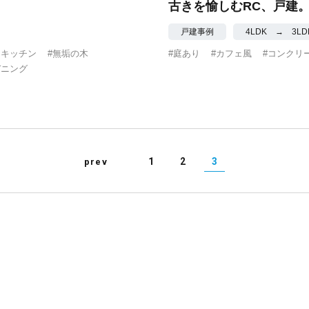
古きを愉しむRC、戸建
戸建事例
4LDK → 3L
りキッチン
#無垢の木
#庭あり
#カフェ風
#コンクリ
デニング
1
2
3
prev