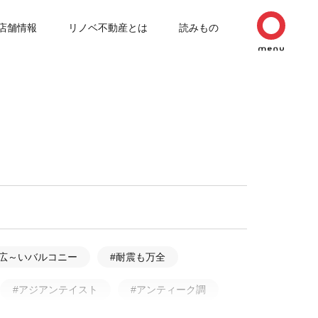
店舗情報
リノベ不動産とは
読みもの
#広～いバルコニー
#耐震も万全
#アジアンテイスト
#アンティーク調