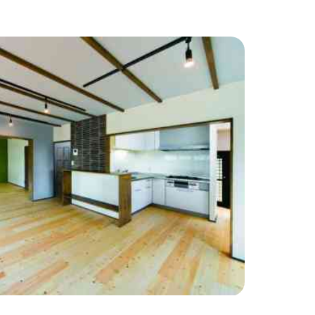
わりインテリア
#こだわりキッチン
#タイル
#壁一面本棚
#ヘリンボーン床
自宅で仕事
#ペットと暮らす
住まい
#緑がいっぱい
#300万円以下