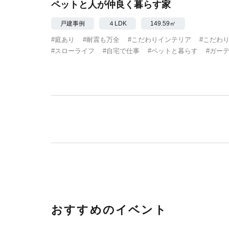
ペットと人が仲良く暮らす家
戸建事例
４LDK
149.59㎡
#庭あり
#耐震も万全
#こだわりインテリア
#こだわ
#スローライフ
#自宅で仕事
#ペットと暮らす
#ガー
おすすめのイベント