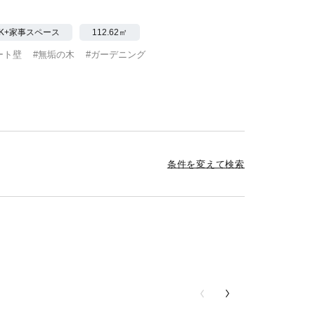
。
DK+家事スペース
112.62㎡
ート壁
#無垢の木
#ガーデニング
条件を変えて検索