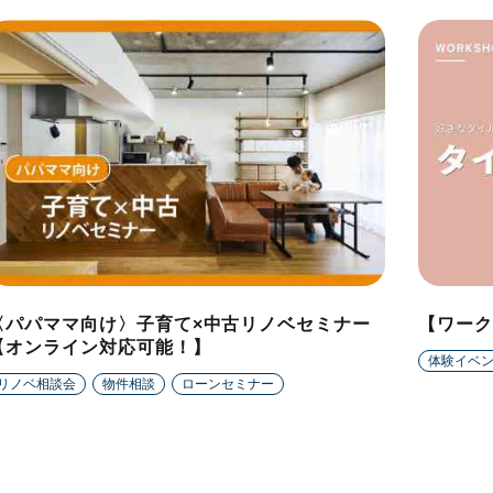
〈パパママ向け〉子育て×中古リノベセミナー
【ワーク
【オンライン対応可能！】
体験イベ
リノベ相談会
物件相談
ローンセミナー