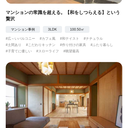
マンションの常識を超える。【和をしつらえる】という
贅沢
マンション事例
3LDK
100.50㎡
#広～いバルコニー
#カフェ風
#和テイスト
#ナチュラル
#土間あり
#こだわりキッチン
#作り付けの家具
#ふたり暮らし
#子育てに優しい
#スローライフ
#眺望最高