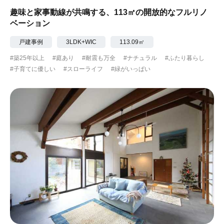
趣味と家事動線が共鳴する、113㎡の開放的なフルリノ
ベーション
戸建事例
3LDK+WIC
113.09㎡
#築25年以上
#庭あり
#耐震も万全
#ナチュラル
#ふたり暮らし
#子育てに優しい
#スローライフ
#緑がいっぱい