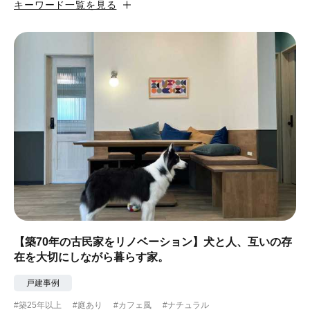
キーワード一覧を見る
#カフェ風
#昭和レトロ
#和テイスト
#ナチュラル
#アジアンテイスト
#アンティーク調
#ハンモック
#コンクリート壁
#ガラスブロック
#土間あり
#こだわりインテリア
#こだわりキッチン
#自転車収納
#作り付けの家具
#あえて古材
#黒板
#無垢の木
#タイル
#壁一面本棚
#ヘリンボーン床
#ひとり暮らし
【築70年の古民家をリノベーション】犬と人、互いの存
在を大切にしながら暮らす家。
#ふたり暮らし
#子育てに優しい
戸建事例
#スローライフ
#自宅で仕事
#ペットと暮らす
#築25年以上
#庭あり
#カフェ風
#ナチュラル