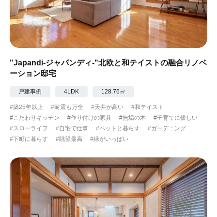
"Japandi-ジャパンディ-"北欧と和テイストの融合リノベ
ーション邸宅
戸建事例
4LDK
128.76㎡
#築25年以上
#耐震も万全
#天井が高い
#和テイスト
#こだわりキッチン
#作り付けの家具
#無垢の木
#子育てに優しい
#スローライフ
#自宅で仕事
#ペットと暮らす
#ガーデニング
#下町に暮らす
#眺望最高
#緑がいっぱい