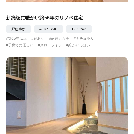
新築級に暖かい築56年のリノベ住宅
戸建事例
4LDK+WIC
129.96㎡
#築25年以上
#庭あり
#耐震も万全
#ナチュラル
#子育てに優しい
#スローライフ
#緑がいっぱい