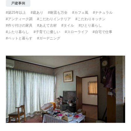
戸建事例
#築25年以上
#庭あり
#耐震も万全
#カフェ風
#ナチュラル
#アンティーク調
#こだわりインテリア
#こだわりキッチン
#作り付けの家具
#あえて古材
#タイル
#ひとり暮らし
#ふたり暮らし
#子育てに優しい
#スローライフ
#自宅で仕事
#ペットと暮らす
#ガーデニング