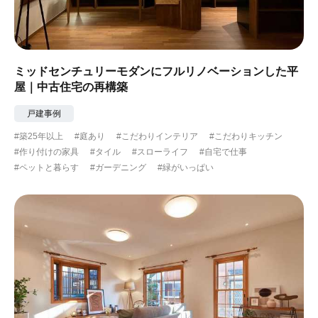
ミッドセンチュリーモダンにフルリノベーションした平
屋｜中古住宅の再構築
戸建事例
#築25年以上
#庭あり
#こだわりインテリア
#こだわりキッチン
#作り付けの家具
#タイル
#スローライフ
#自宅で仕事
#ペットと暮らす
#ガーデニング
#緑がいっぱい