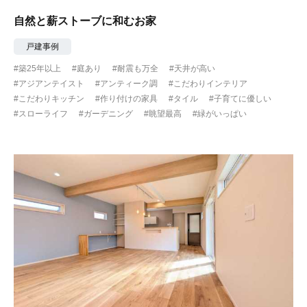
自然と薪ストーブに和むお家
戸建事例
#築25年以上
#庭あり
#耐震も万全
#天井が高い
#アジアンテイスト
#アンティーク調
#こだわりインテリア
#こだわりキッチン
#作り付けの家具
#タイル
#子育てに優しい
#スローライフ
#ガーデニング
#眺望最高
#緑がいっぱい