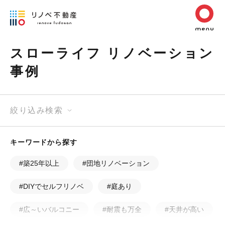
スローライフ リノベーション
事例
絞り込み検索
キーワードから探す
#築25年以上
#団地リノベーション
#DIYでセルフリノベ
#庭あり
#広～いバルコニー
#耐震も万全
#天井が高い