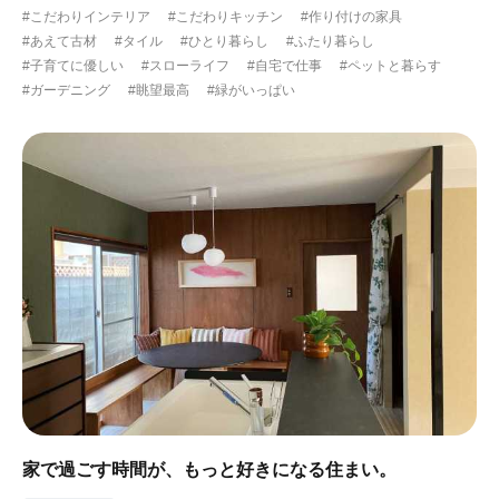
#こだわりインテリア
#こだわりキッチン
#作り付けの家具
#ガーデニング
#都心に暮らす
#下町に暮らす
#あえて古材
#タイル
#ひとり暮らし
#ふたり暮らし
#子育てに優しい
#スローライフ
#自宅で仕事
#ペットと暮らす
#眺望最高
#水辺の住まい
#緑がいっぱい
#ガーデニング
#眺望最高
#緑がいっぱい
#300万円以下
家で過ごす時間が、もっと好きになる住まい。