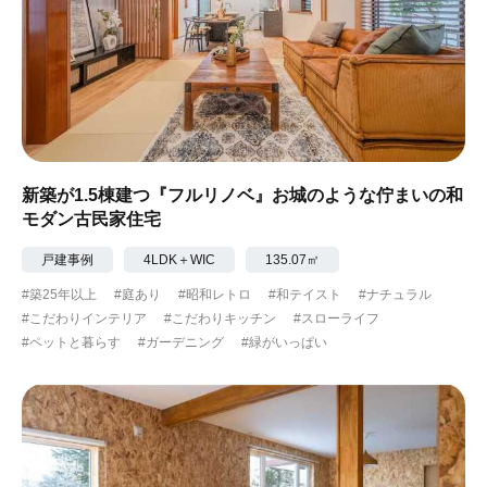
新築が1.5棟建つ『フルリノベ』お城のような佇まいの和
モダン古民家住宅
戸建事例
4LDK＋WIC
135.07㎡
#築25年以上
#庭あり
#昭和レトロ
#和テイスト
#ナチュラル
#こだわりインテリア
#こだわりキッチン
#スローライフ
#ペットと暮らす
#ガーデニング
#緑がいっぱい