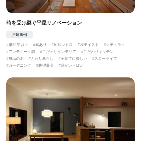
時を受け継ぐ平屋リノベーション
戸建事例
#築25年以上
#庭あり
#昭和レトロ
#和テイスト
#ナチュラル
#アンティーク調
#こだわりインテリア
#こだわりキッチン
#無垢の木
#ふたり暮らし
#子育てに優しい
#スローライフ
#ガーデニング
#眺望最高
#緑がいっぱい