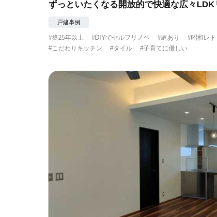
ずっといたくなる開放的で快適な広々LDK
戸建事例
#築25年以上
#DIYでセルフリノベ
#庭あり
#昭和レト
#こだわりキッチン
#タイル
#子育てに優しい