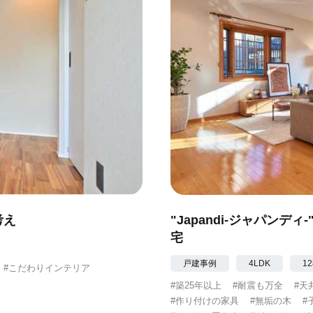
考え
"Japandi-ジャパン
宅
戸建事例
4LDK
12
#こだわりインテリア
#築25年以上
#耐震も万全
#天
#作り付けの家具
#無垢の木
#