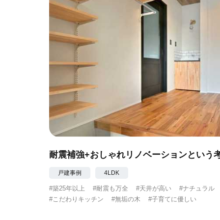
耐震補強+おしゃれリノベーションという
戸建事例
4LDK
#築25年以上
#耐震も万全
#天井が高い
#ナチュラル
#こだわりキッチン
#無垢の木
#子育てに優しい