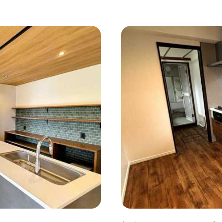
コンクリート壁
#ガラスブロック
#土間あり
#こだ
作り付けの家具
#あえて古材
#黒板
#無垢の木
#ふたり暮らし
#子育てに優しい
#スローライフ
#
#都心に暮らす
#下町に暮らす
#眺望最高
#水辺の