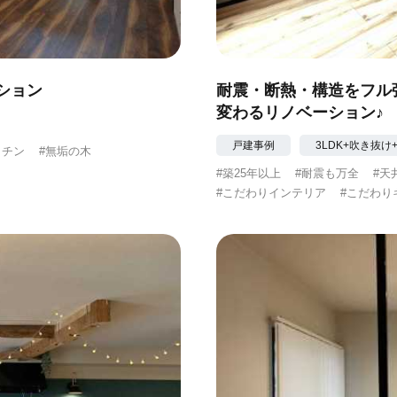
ション
耐震・断熱・構造をフル
変わるリノベーション♪
戸建事例
3LDK+吹き抜け+2W
ッチン
#無垢の木
#築25年以上
#耐震も万全
#天
#こだわりインテリア
#こだわり