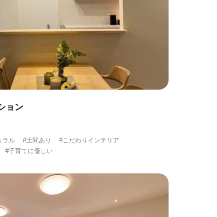
ション
ュラル
#土間あり
#こだわりインテリア
#子育てに優しい