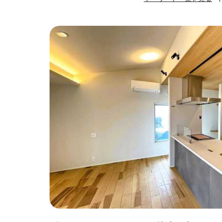
#ハンモック
#
#自転車収納
#
#ひとり暮らし
#ガーデニング