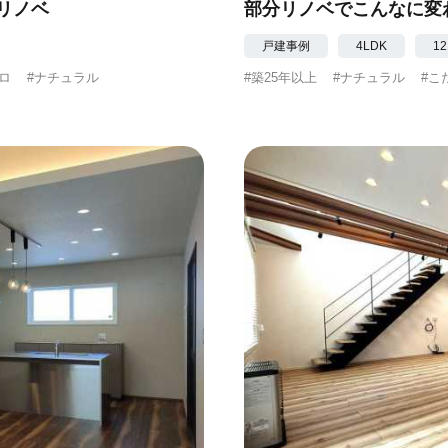
リノベ
部分リノベでこんなに変
戸建事例
4LDK
12
ロ
#ナチュラル
#築25年以上
#ナチュラル
#こ