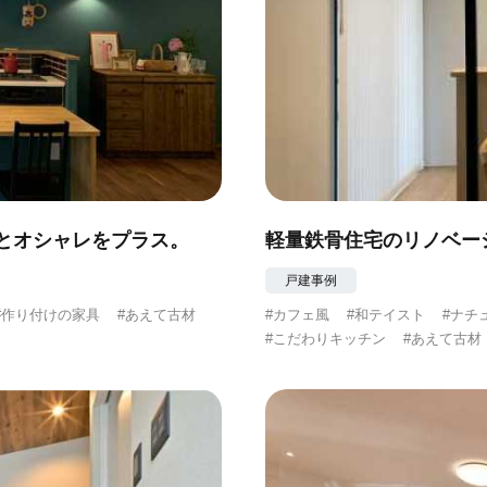
とオシャレをプラス。
軽量鉄骨住宅のリノベー
戸建事例
#作り付けの家具
#あえて古材
#カフェ風
#和テイスト
#ナチ
#こだわりキッチン
#あえて古材