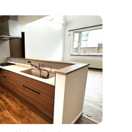
わりインテリア
#こだわりキッチン
#タイル
#壁一面本棚
#ヘリンボーン床
自宅で仕事
#ペットと暮らす
住まい
#緑がいっぱい
#300万円以下