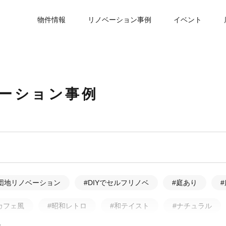
物件情報
リノベーション事例
イベント
ベーション事例
団地リノベーション
#DIYでセルフリノベ
#庭あり
カフェ風
#昭和レトロ
#和テイスト
#ナチュラル