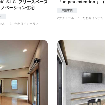
+S.I.C+フリースペース
『un peu extenti
リノベーション住宅
戸建事例
1㎡
#ナチュラル
#こだわりインテリ
間あり
#こだわりインテリア