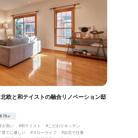
ディ-"北欧と和テイストの融合リノベーション邸
8.76㎡
井が高い
#和テイスト
#こだわりキッチン
子育てに優しい
#スローライフ
#自宅で仕事