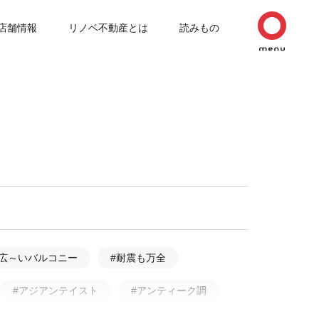
店舗情報
リノベ不動産とは
読みもの
#広～いバルコニー
#耐震も万全
#アジアンテイスト
#アンティーク調