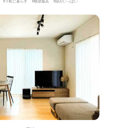
#下町に暮らす
#眺望最高
#緑がいっぱい