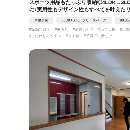
スポーツ用品もたっぷり収納◎4LDK→3LDK
に♪実用性もデザイン性もすべてを叶えた
戸建事例
3LDK+S.I.C+フリースペース
98.0
#築25年以上
#庭あり
#耐震も万全
#カフェ風
#土
#こだわりキッチン
#タイル
#子育てに優しい