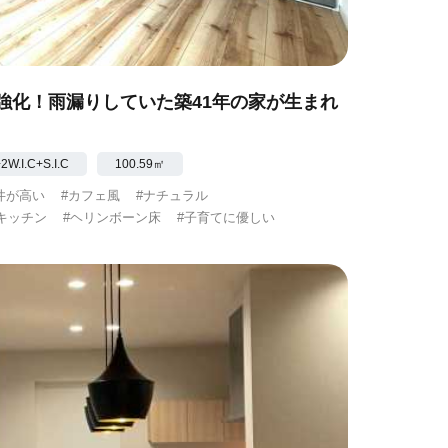
強化！雨漏りしていた築41年の家が生まれ
.I.C+S.I.C
100.59㎡
井が高い
#カフェ風
#ナチュラル
キッチン
#ヘリンボーン床
#子育てに優しい