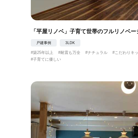
「平屋リノベ」子育て世帯のフルリノベー
戸建事例
3LDK
#築25年以上
#耐震も万全
#ナチュラル
#こだわりキ
#子育てに優しい