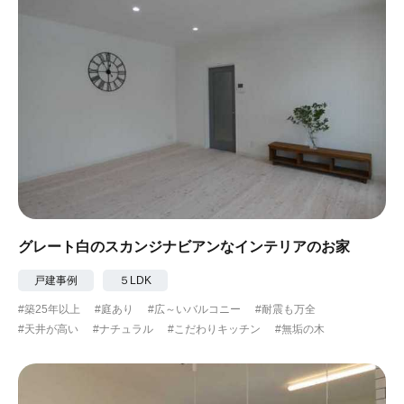
グレート白のスカンジナビアンなインテリアのお家
戸建事例
５LDK
#築25年以上
#庭あり
#広～いバルコニー
#耐震も万全
#天井が高い
#ナチュラル
#こだわりキッチン
#無垢の木