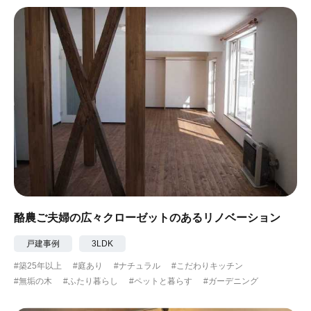
#ナチュラル
#アジアンテイスト
#アンティーク調
#ハンモック
#コンクリート壁
#ガラスブロック
#土間あり
#こだわりインテリア
#こだわりキッチン
#自転車収納
#作り付けの家具
#あえて古材
#黒板
#無垢の木
#タイル
#壁一面本棚
#ヘリンボーン床
#ひとり暮らし
酪農ご夫婦の広々クローゼットのあるリノベーション
#ふたり暮らし
#子育てに優しい
戸建事例
3LDK
#築25年以上
#庭あり
#ナチュラル
#こだわりキッチン
#スローライフ
#自宅で仕事
#ペットと暮らす
#無垢の木
#ふたり暮らし
#ペットと暮らす
#ガーデニング
#ガーデニング
#都心に暮らす
#下町に暮らす