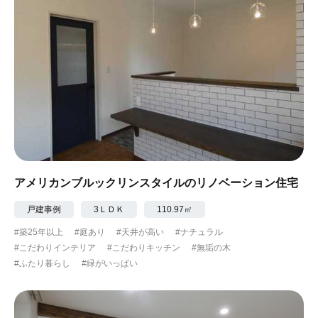
アメリカンブルックリンスタイルのリノベーション住宅
戸建事例
3ＬＤＫ
110.97㎡
#築25年以上
#庭あり
#天井が高い
#ナチュラル
#こだわりインテリア
#こだわりキッチン
#無垢の木
#ふたり暮らし
#緑がいっぱい