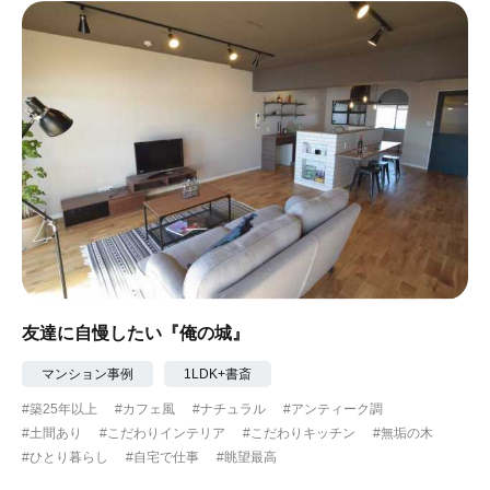
友達に自慢したい『俺の城』
マンション事例
1LDK+書斎
#築25年以上
#カフェ風
#ナチュラル
#アンティーク調
#土間あり
#こだわりインテリア
#こだわりキッチン
#無垢の木
#ひとり暮らし
#自宅で仕事
#眺望最高