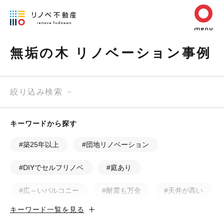
無垢の木 リノベーション事例
絞り込み検索
キーワードから探す
#築25年以上
#団地リノベーション
#DIYでセルフリノベ
#庭あり
#広～いバルコニー
#耐震も万全
#天井が高い
キーワード一覧を見る
#カフェ風
#昭和レトロ
#和テイスト