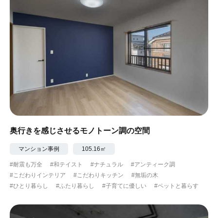
奥行きを感じさせるモノトーン調の空間
マンション事例
105.16㎡
#耐震も万全
#和テイスト
#ナチュラル
#アンティーク調
#こだわりインテリア
#こだわりキッチン
#無垢の木
#ひとり暮らし
#ふたり暮らし
#子育てに優しい
#ペットと暮らす