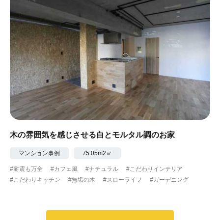
木の雰囲気を感じさせる白とモルタル調のお家
マンション事例
75.05m2㎡
#耐震も万全
#カフェ風
#ナチュラル
#こだわりインテリア
#こだわりキッチン
#無垢の木
#スローライフ
#ガーデニング