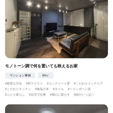
モノトーン調で何を置いても映えるお家
マンション事例
84㎡
#耐震も万全
#和テイスト
#コンクリート壁
#こだわりインテリア
#こだわりキッチン
#無垢の木
#タイル
#ヘリンボーン床
#ふたり暮らし
#自宅で仕事
#都心に暮らす
#緑がいっぱい