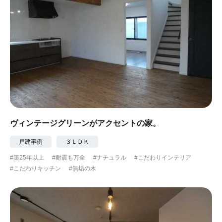
ヴィンテージグリーンがアクセントの家。
戸建事例
３ＬＤＫ
#築25年以上
#耐震も万全
#ナチュラル
#こだわりインテリア
#こだわりキッチン
#無垢の木