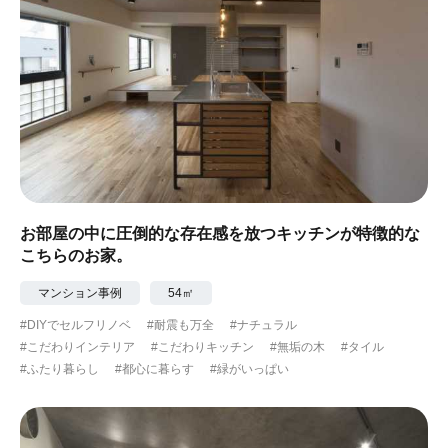
お部屋の中に圧倒的な存在感を放つキッチンが特徴的な
こちらのお家。
マンション事例
54㎡
#DIYでセルフリノベ
#耐震も万全
#ナチュラル
#こだわりインテリア
#こだわりキッチン
#無垢の木
#タイル
#ふたり暮らし
#都心に暮らす
#緑がいっぱい