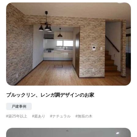
ブルックリン、レンガ調デザインのお家
戸建事例
#築25年以上
#庭あり
#ナチュラル
#無垢の木