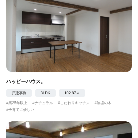
ハッピーハウス。
戸建事例
3LDK
102.87㎡
#築25年以上
#ナチュラル
#こだわりキッチン
#無垢の木
#子育てに優しい