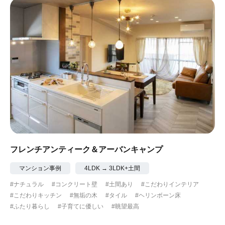
#眺望最高
#水辺の住まい
#緑がいっぱい
#300万円以下
フレンチアンティーク＆アーバンキャンプ
マンション事例
4LDK → 3LDK+土間
#ナチュラル
#コンクリート壁
#土間あり
#こだわりインテリア
#こだわりキッチン
#無垢の木
#タイル
#ヘリンボーン床
#ふたり暮らし
#子育てに優しい
#眺望最高