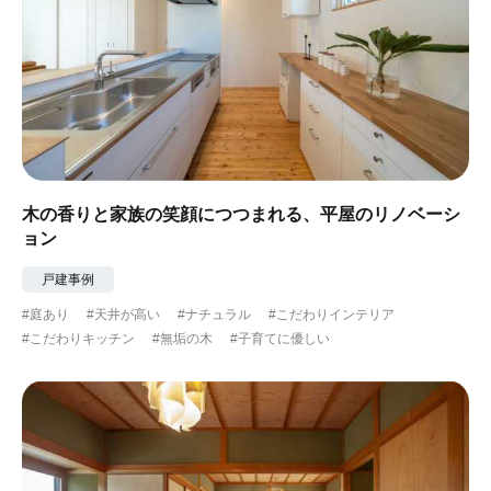
木の香りと家族の笑顔につつまれる、平屋のリノベーシ
ョン
戸建事例
#庭あり
#天井が高い
#ナチュラル
#こだわりインテリア
#こだわりキッチン
#無垢の木
#子育てに優しい