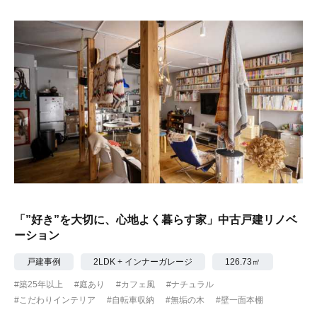
「”好き”を大切に、心地よく暮らす家」中古戸建リノベ
ーション
戸建事例
2LDK + インナーガレージ
126.73㎡
#築25年以上
#庭あり
#カフェ風
#ナチュラル
#こだわりインテリア
#自転車収納
#無垢の木
#壁一面本棚