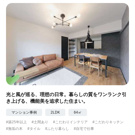
#ナチュラル
#アジアンテイスト
#アンティーク調
#ハンモック
#コンクリート壁
#ガラスブロック
#土間あり
#こだわりインテリア
#こだわりキッチン
#自転車収納
#作り付けの家具
#あえて古材
#黒板
#無垢の木
#タイル
#壁一面本棚
#ヘリンボーン床
#ひとり暮らし
光と風が巡る、理想の日常。暮らしの質をワンランク引
き上げる、機能美を追求した住まい。
#ふたり暮らし
#子育てに優しい
マンション事例
2LDK
64㎡
#スローライフ
#自宅で仕事
#ペットと暮らす
#築25年以上
#土間あり
#こだわりインテリア
#こだわりキッチン
#無垢の木
#タイル
#ふたり暮らし
#自宅で仕事
#ガーデニング
#都心に暮らす
#下町に暮らす