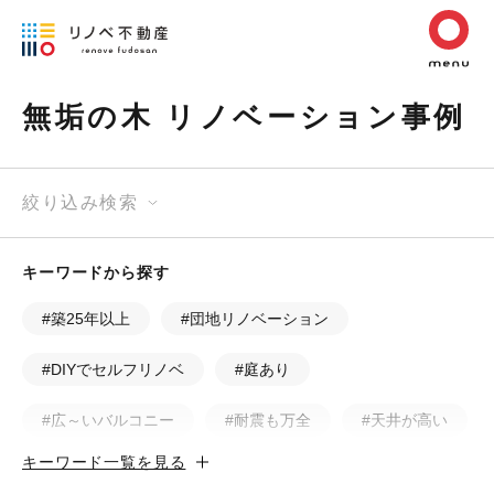
無垢の木 リノベーション事例
絞り込み検索
キーワードから探す
#築25年以上
#団地リノベーション
#DIYでセルフリノベ
#庭あり
#広～いバルコニー
#耐震も万全
#天井が高い
キーワード一覧を見る
#カフェ風
#昭和レトロ
#和テイスト