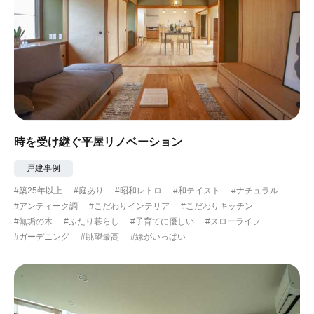
時を受け継ぐ平屋リノベーション
戸建事例
#築25年以上
#庭あり
#昭和レトロ
#和テイスト
#ナチュラル
#アンティーク調
#こだわりインテリア
#こだわりキッチン
#無垢の木
#ふたり暮らし
#子育てに優しい
#スローライフ
#ガーデニング
#眺望最高
#緑がいっぱい