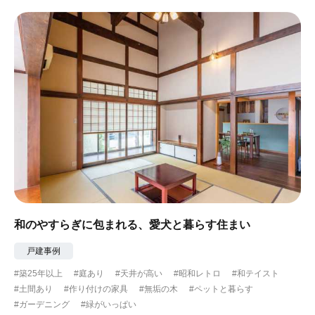
#眺望最高
#水辺の住まい
#緑がいっぱい
#300万円以下
和のやすらぎに包まれる、愛犬と暮らす住まい
戸建事例
#築25年以上
#庭あり
#天井が高い
#昭和レトロ
#和テイスト
#土間あり
#作り付けの家具
#無垢の木
#ペットと暮らす
#ガーデニング
#緑がいっぱい