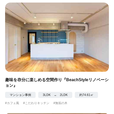
#ナチュラル
#アジアンテイスト
#アンティーク調
#ハンモック
#コンクリート壁
#ガラスブロック
#土間あり
#こだわりインテリア
#こだわりキッチン
#自転車収納
#作り付けの家具
#あえて古材
#黒板
#無垢の木
#タイル
#壁一面本棚
#ヘリンボーン床
#ひとり暮らし
趣味を存分に楽しめる空間作り『BeachStyleリノベーシ
ョン』
#ふたり暮らし
#子育てに優しい
マンション事例
3LDK → 2LDK
約74.61㎡
#スローライフ
#自宅で仕事
#ペットと暮らす
#カフェ風
#こだわりキッチン
#無垢の木
#ガーデニング
#都心に暮らす
#下町に暮らす