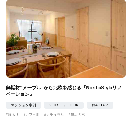
#眺望最高
#水辺の住まい
#緑がいっぱい
#300万円以下
無垢材“メープル”から北欧を感じる『NordicStyleリノ
ベーション』
マンション事例
2LDK → 1LDK
約40.14㎡
#庭あり
#カフェ風
#ナチュラル
#無垢の木