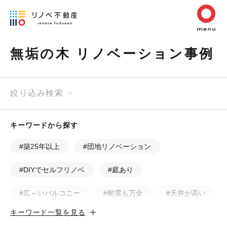
無垢の木 リノベーション事例
絞り込み検索
キーワードから探す
#築25年以上
#団地リノベーション
#DIYでセルフリノベ
#庭あり
#広～いバルコニー
#耐震も万全
#天井が高い
キーワード一覧を見る
#カフェ風
#昭和レトロ
#和テイスト