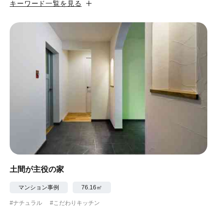
キーワード一覧を見る
#カフェ風
#昭和レトロ
#和テイスト
#ナチュラル
#アジアンテイスト
#アンティーク調
#ハンモック
#コンクリート壁
#ガラスブロック
#土間あり
#こだわりインテリア
#こだわりキッチン
#自転車収納
#作り付けの家具
#あえて古材
#黒板
#無垢の木
#タイル
#壁一面本棚
#ヘリンボーン床
#ひとり暮らし
土間が主役の家
#ふたり暮らし
#子育てに優しい
マンション事例
76.16㎡
#ナチュラル
#こだわりキッチン
#スローライフ
#自宅で仕事
#ペットと暮らす