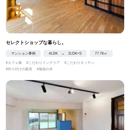
セレクトショップな暮らし。
マンション事例
4LDK → 2LDK+S
77.76㎡
#カフェ風
#こだわりインテリア
#こだわりキッチン
#作り付けの家具
#無垢の木