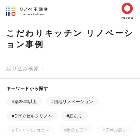
こだわりキッチン リノベーシ
ョン事例
絞り込み検索
キーワードから探す
#築25年以上
#団地リノベーション
#DIYでセルフリノベ
#庭あり
#広～いバルコニー
#耐震も万全
#天井が高い