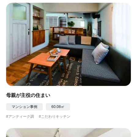
#ガーデニング
#都心に暮らす
#下町に暮らす
#眺望最高
#水辺の住まい
#緑がいっぱい
#300万円以下
母親が主役の住まい
マンション事例
60.08㎡
#アンティーク調
#こだわりキッチン