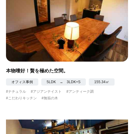
本物嗜好！贅を極めた空間。
オフィス事例
5LDK → 3LDK+S
155.34㎡
#ナチュラル
#アジアンテイスト
#アンティーク調
#こだわりキッチン
#無垢の木