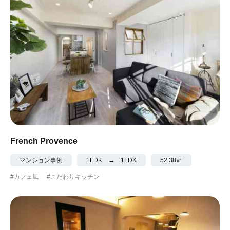
French Provence
マンション事例
1LDK → 1LDK
52.38㎡
#カフェ風
#こだわりキッチン