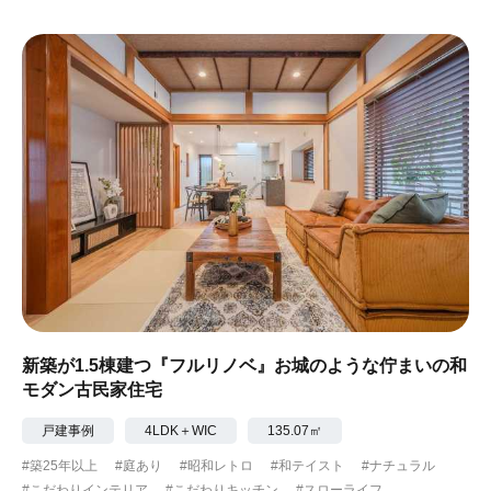
#ガーデニング
#都心に暮らす
#下町に暮らす
#眺望最高
#水辺の住まい
#緑がいっぱい
#300万円以下
新築が1.5棟建つ『フルリノベ』お城のような佇まいの和
モダン古民家住宅
戸建事例
4LDK＋WIC
135.07㎡
#築25年以上
#庭あり
#昭和レトロ
#和テイスト
#ナチュラル
#こだわりインテリア
#こだわりキッチン
#スローライフ