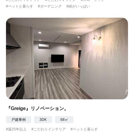
#ペットと暮らす
#ガーデニング
#緑がいっぱい
『Greige』リノベーション。
戸建事例
3DK
68㎡
#築25年以上
#こだわりインテリア
#ペットと暮らす