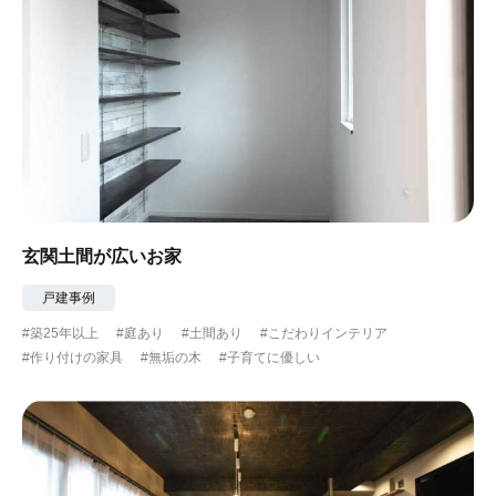
玄関土間が広いお家
戸建事例
#築25年以上
#庭あり
#土間あり
#こだわりインテリア
#作り付けの家具
#無垢の木
#子育てに優しい