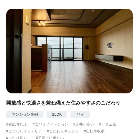
開放感と快適さを兼ね備えた住みやすさのこだわり
マンション事例
2LDK
77㎡
#築25年以上
#団地リノベーション
#天井が高い
#カフェ風
#こだわりインテリア
#こだわりキッチン
#自転車収納
#ふたり暮らし
#子育てに優しい