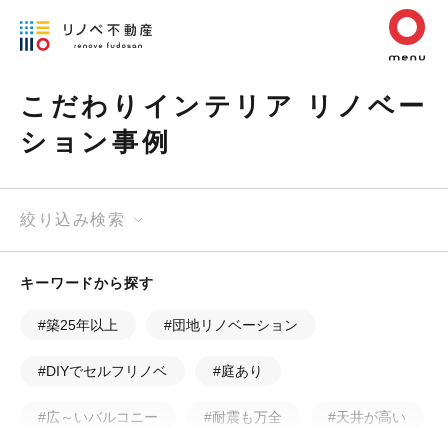
こだわりインテリア リノベー
ション事例
絞り込み検索
キーワードから探す
#築25年以上
#団地リノベーション
#DIYでセルフリノベ
#庭あり
#広～いバルコニー
#耐震も万全
#天井が高い