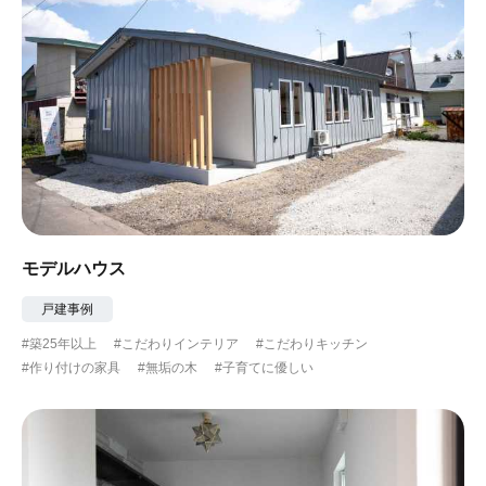
モデルハウス
戸建事例
#築25年以上
#こだわりインテリア
#こだわりキッチン
#作り付けの家具
#無垢の木
#子育てに優しい