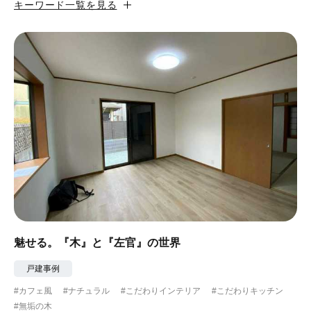
キーワード一覧を見る
#カフェ風
#昭和レトロ
#和テイスト
#ナチュラル
#アジアンテイスト
#アンティーク調
#ハンモック
#コンクリート壁
#ガラスブロック
#土間あり
#こだわりインテリア
#こだわりキッチン
#自転車収納
#作り付けの家具
#あえて古材
#黒板
#無垢の木
#タイル
#壁一面本棚
#ヘリンボーン床
#ひとり暮らし
魅せる。『木』と『左官』の世界
#ふたり暮らし
#子育てに優しい
戸建事例
#カフェ風
#ナチュラル
#こだわりインテリア
#こだわりキッチン
#スローライフ
#自宅で仕事
#ペットと暮らす
#無垢の木