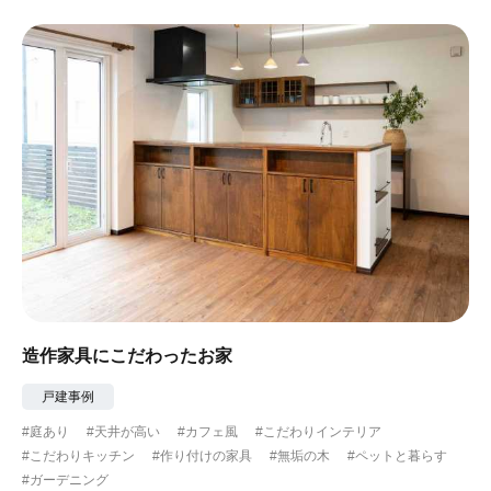
造作家具にこだわったお家
戸建事例
#庭あり
#天井が高い
#カフェ風
#こだわりインテリア
#こだわりキッチン
#作り付けの家具
#無垢の木
#ペットと暮らす
#ガーデニング