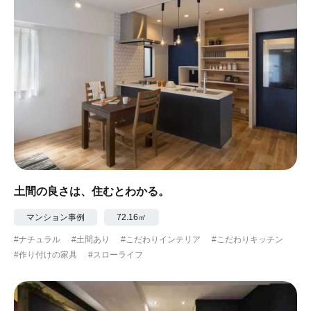
#眺望最高
#水辺の住まい
#緑がいっぱい
#300万円以下
土間の良さは、住むとわかる。
マンション事例
72.16㎡
#ナチュラル
#土間あり
#こだわりインテリア
#こだわりキッチン
#作り付けの家具
#スローライフ