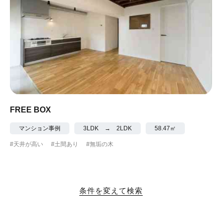
FREE BOX
マンション事例
3LDK → 2LDK
58.47㎡
#天井が高い
#土間あり
#無垢の木
条件を変えて検索