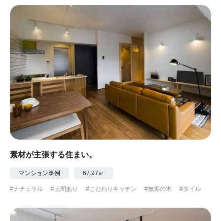
#ナチュラル
#アジアンテイスト
#アンティーク調
#ハンモック
#コンクリート壁
#ガラスブロック
#土間あり
#こだわりインテリア
#こだわりキッチン
#自転車収納
#作り付けの家具
#あえて古材
#黒板
#無垢の木
#タイル
#壁一面本棚
#ヘリンボーン床
#ひとり暮らし
素材が主張する住まい。
#ふたり暮らし
#子育てに優しい
マンション事例
67.97㎡
#ナチュラル
#土間あり
#こだわりキッチン
#無垢の木
#タイル
#スローライフ
#自宅で仕事
#ペットと暮らす
#ガーデニング
#都心に暮らす
#下町に暮らす