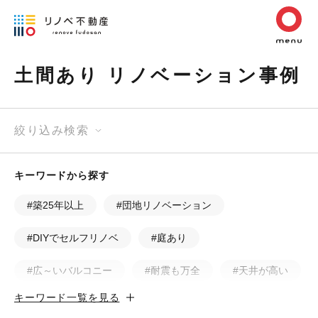
土間あり リノベーション事例
絞り込み検索
キーワードから探す
#築25年以上
#団地リノベーション
#DIYでセルフリノベ
#庭あり
#広～いバルコニー
#耐震も万全
#天井が高い
キーワード一覧を見る
#カフェ風
#昭和レトロ
#和テイスト