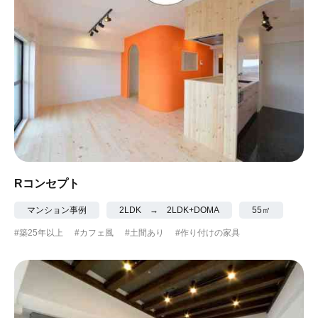
Rコンセプト
マンション事例
2LDK → 2LDK+DOMA
55㎡
#築25年以上
#カフェ風
#土間あり
#作り付けの家具