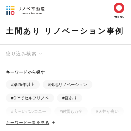
土間あり リノベーション事例
絞り込み検索
キーワードから探す
#築25年以上
#団地リノベーション
#DIYでセルフリノベ
#庭あり
#広～いバルコニー
#耐震も万全
#天井が高い
キーワード一覧を見る
#カフェ風
#昭和レトロ
#和テイスト