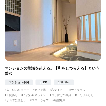
マンションの常識を超える。【和をしつらえる】という
贅沢
マンション事例
3LDK
100.50㎡
#広～いバルコニー
#カフェ風
#和テイスト
#ナチュラル
#土間あり
#こだわりキッチン
#作り付けの家具
#ふたり暮らし
#子育てに優しい
#スローライフ
#眺望最高