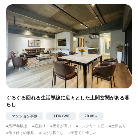
ぐるぐる回れる生活導線に広々とした土間玄関がある暮
らし
マンション事例
1LDK+WIC
70.08㎡
#築25年以上
#庭あり
#天井が高い
#コンクリート壁
#土間あり
#作り付けの家具
#ふたり暮らし
#子育てに優しい