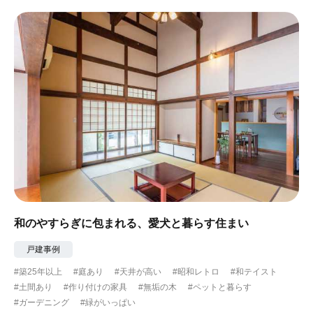
#眺望最高
#水辺の住まい
#緑がいっぱい
#300万円以下
和のやすらぎに包まれる、愛犬と暮らす住まい
戸建事例
#築25年以上
#庭あり
#天井が高い
#昭和レトロ
#和テイスト
#土間あり
#作り付けの家具
#無垢の木
#ペットと暮らす
#ガーデニング
#緑がいっぱい