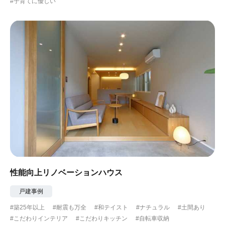
#子育てに優しい
性能向上リノベーションハウス
戸建事例
#築25年以上
#耐震も万全
#和テイスト
#ナチュラル
#土間あり
#こだわりインテリア
#こだわりキッチン
#自転車収納