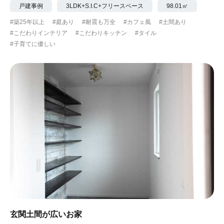
戸建事例
3LDK+S.I.C+フリースペース
98.01㎡
#築25年以上
#庭あり
#耐震も万全
#カフェ風
#土間あり
#こだわりインテリア
#こだわりキッチン
#タイル
#子育てに優しい
玄関土間が広いお家