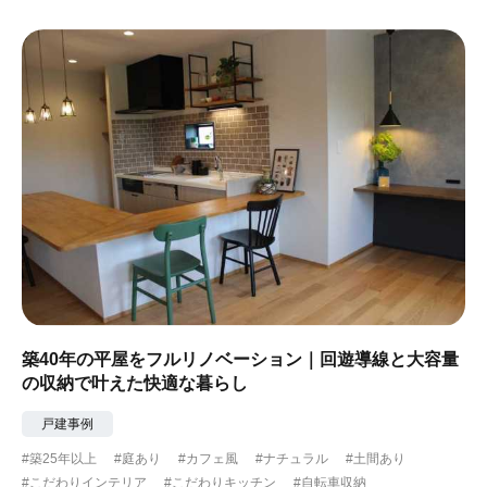
築40年の平屋をフルリノベーション｜回遊導線と大容量
の収納で叶えた快適な暮らし
戸建事例
#築25年以上
#庭あり
#カフェ風
#ナチュラル
#土間あり
#こだわりインテリア
#こだわりキッチン
#自転車収納