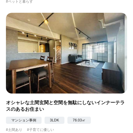
#ペットと暮らす
オシャレな土間玄関と空間を無駄にしないインナーテラ
スのあるお住まい
マンション事例
3LDK
76.03㎡
#土間あり
#子育てに優しい