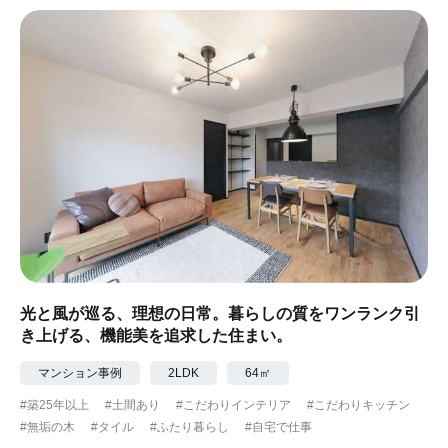
#ナチュラル
#アジアンテイスト
#アンティーク調
#ハンモック
#コンクリート壁
#ガラスブロック
#土間あり
#こだわりインテリア
#こだわりキッチン
#自転車収納
#作り付けの家具
#あえて古材
#黒板
#無垢の木
#タイル
#壁一面本棚
#ヘリンボーン床
#ひとり暮らし
光と風が巡る、理想の日常。暮らしの質をワンランク引
き上げる、機能美を追求した住まい。
#ふたり暮らし
#子育てに優しい
マンション事例
2LDK
64㎡
#スローライフ
#自宅で仕事
#ペットと暮らす
#築25年以上
#土間あり
#こだわりインテリア
#こだわりキッチン
#無垢の木
#タイル
#ふたり暮らし
#自宅で仕事
#ガーデニング
#都心に暮らす
#下町に暮らす