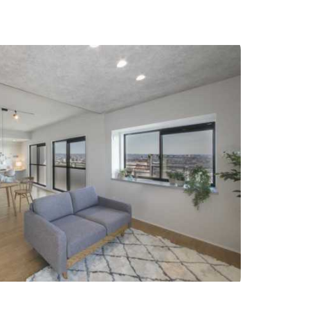
わりインテリア
#こだわりキッチン
#タイル
#壁一面本棚
#ヘリンボーン床
自宅で仕事
#ペットと暮らす
住まい
#緑がいっぱい
#300万円以下