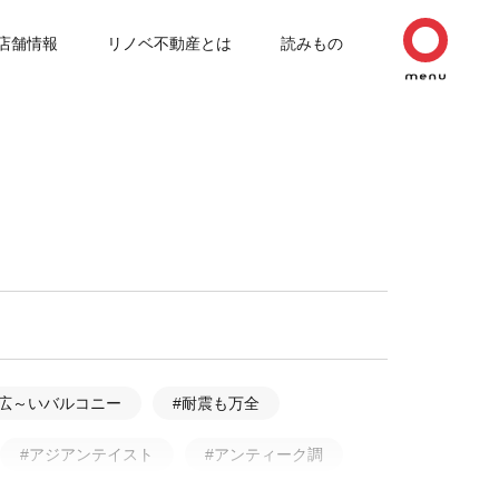
店舗情報
リノベ不動産とは
読みもの
#広～いバルコニー
#耐震も万全
#アジアンテイスト
#アンティーク調