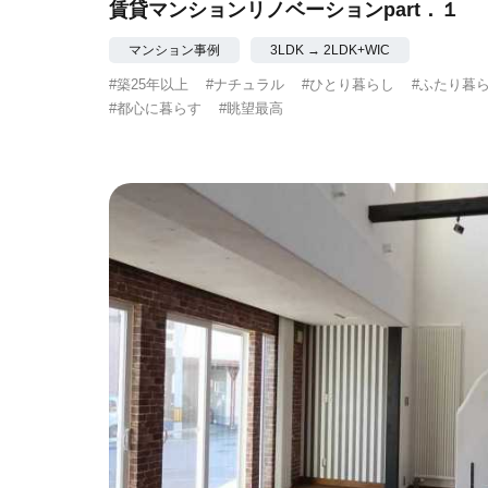
賃貸マンションリノベーションpart．１
マンション事例
3LDK → 2LDK+WIC
#築25年以上
#ナチュラル
#ひとり暮らし
#ふたり暮
#都心に暮らす
#眺望最高