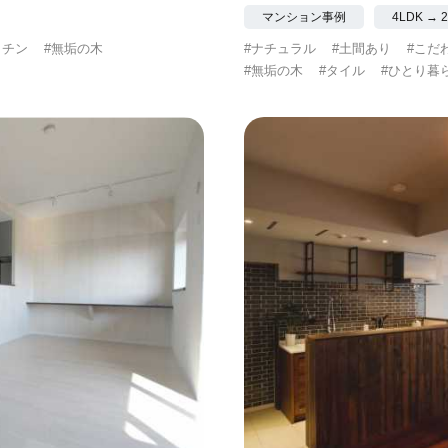
マンション事例
4LDK → 
ッチン
#無垢の木
#ナチュラル
#土間あり
#こだ
#無垢の木
#タイル
#ひとり暮