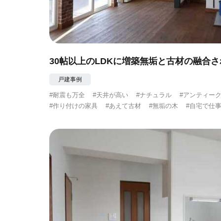
30帖以上のLDKに増築無垢と古材の融合
戸建事例
#耐震も万全
#天井が高い
#ナチュラル
#アンティー
#作り付けの家具
#あえて古材
#無垢の木
#自宅で仕