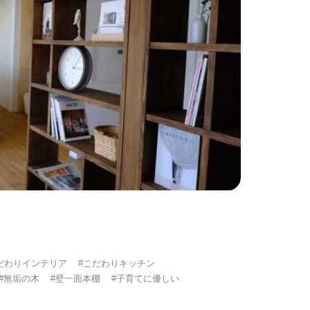
だわりインテリア
#こだわりキッチン
#無垢の木
#壁一面本棚
#子育てに優しい