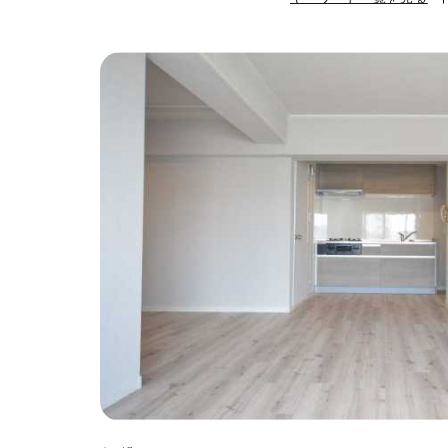
#ハンモック
#
#自転車収納
#
#ひとり暮らし
#ガーデニング