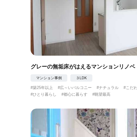
グレーの無垢床がはえるマンションリノベ
マンション事例
３LDK
#築25年以上
#広～いバルコニー
#ナチュラル
#こだ
#ひとり暮らし
#都心に暮らす
#眺望最高