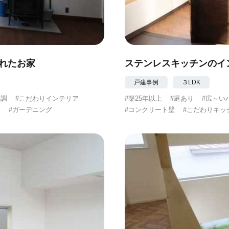
されたお家
ステンレスキッチンのイ
戸建事例
３LDK
ク調
#こだわりインテリア
#築25年以上
#庭あり
#広～い
事
#ガーデニング
#コンクリート壁
#こだわりキッ