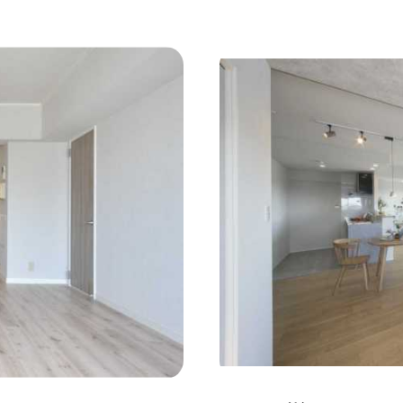
コンクリート壁
#ガラスブロック
#土間あり
#こだ
作り付けの家具
#あえて古材
#黒板
#無垢の木
#ふたり暮らし
#子育てに優しい
#スローライフ
#
#都心に暮らす
#下町に暮らす
#眺望最高
#水辺の