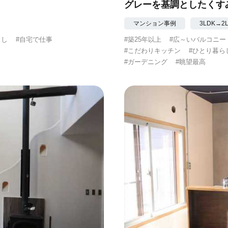
グレーを基調としたくす
マンション事例
3LDK→2
らし
#自宅で仕事
#築25年以上
#広～いバルコニー
#こだわりキッチン
#ひとり暮ら
#ガーデニング
#眺望最高