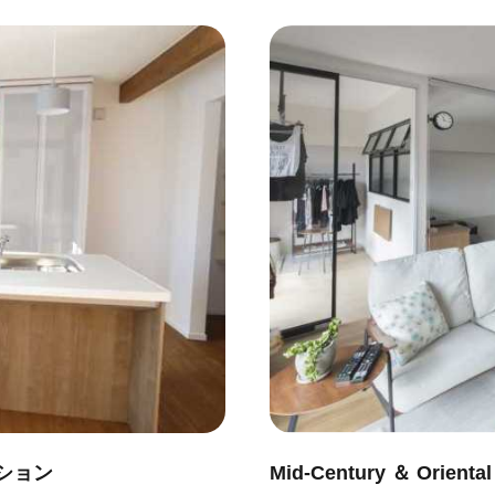
ション
Mid-Century ＆ Oriental