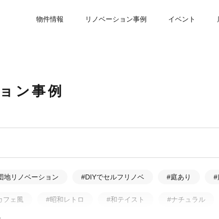
物件情報
リノベーション事例
イベント
ション事例
団地リノベーション
#DIYでセルフリノベ
#庭あり
カフェ風
#昭和レトロ
#和テイスト
#ナチュラル