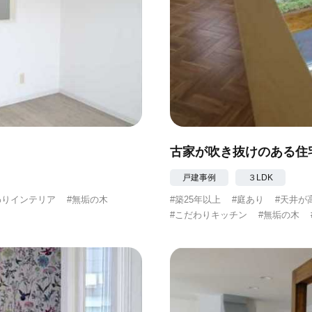
古家が吹き抜けのある住
戸建事例
３LDK
わりインテリア
#無垢の木
#築25年以上
#庭あり
#天井が
#こだわりキッチン
#無垢の木