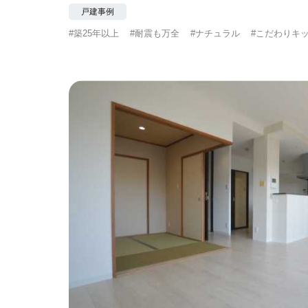
戸建事例
#築25年以上
#耐震も万全
#ナチュラル
#こだわりキ