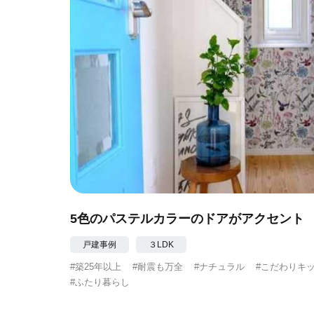
5色のパステルカラーのドアがアクセント
戸建事例
３LDK
#築25年以上
#耐震も万全
#ナチュラル
#こだわりキ
#ふたり暮らし