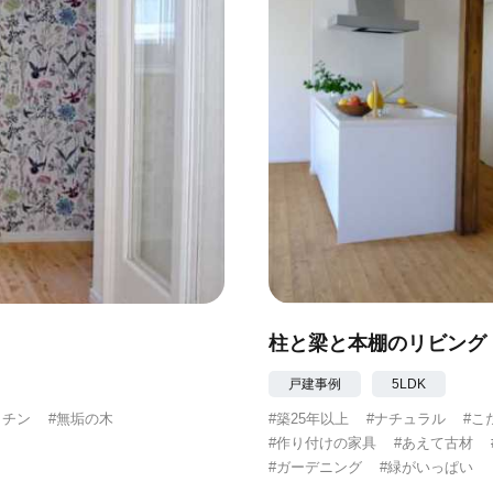
柱と梁と本棚のリビング
戸建事例
5LDK
ッチン
#無垢の木
#築25年以上
#ナチュラル
#こ
#作り付けの家具
#あえて古材
#ガーデニング
#緑がいっぱい