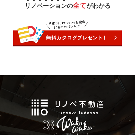
全て
リ
ノ
ベ
ー
シ
ョ
ン
の
がわかる