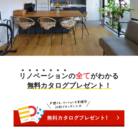
全て
リ
ノ
ベ
ー
シ
ョ
ン
の
がわかる
無料カタログプレゼント！