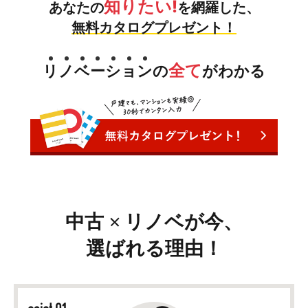
知りたい!
あなたの
を網羅した、
無料カタログプレゼント！
全て
リ
ノ
ベ
ー
シ
ョ
ン
の
がわかる
中古
リノベが今、
選ばれる理由！
point 01