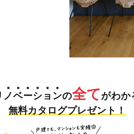
全て
リ
ノ
ベ
ー
シ
ョ
ン
の
がわか
無料カタログプレゼント！