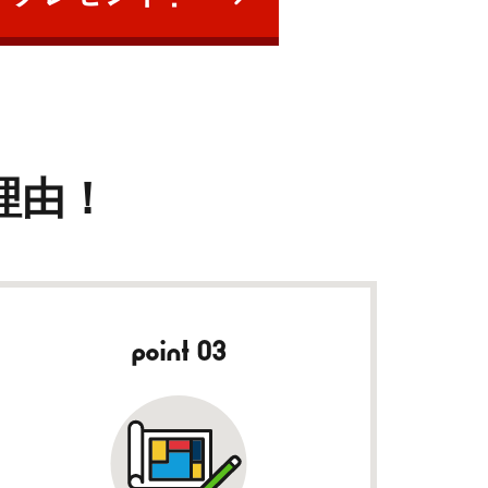
理由！
point 03