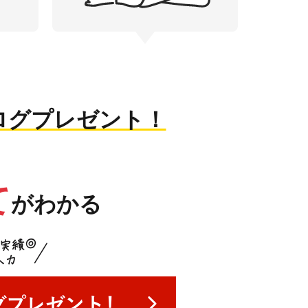
ログプレゼント！
て
がわかる