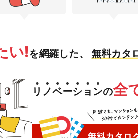
たい!
を網羅した、
無料カタ
全
リ
ノ
ベ
ー
シ
ョ
ン
の