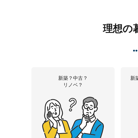
理想の
新築？中古？
新
リノベ？