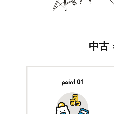
中古
point 01