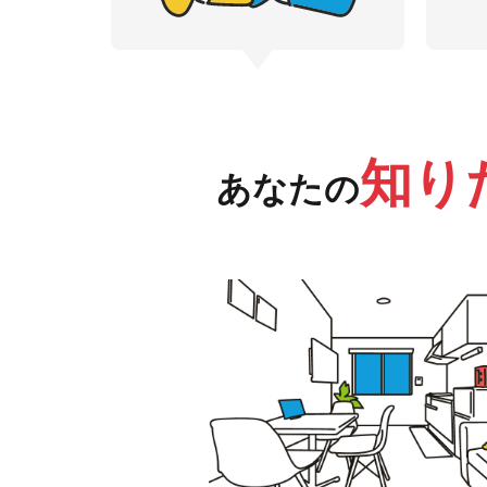
知り
あなたの