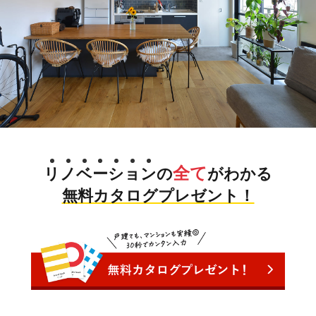
全て
リ
ノ
ベ
ー
シ
ョ
ン
の
がわかる
無料カタログプレゼント！