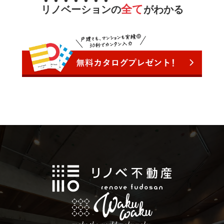
全て
リ
ノ
ベ
ー
シ
ョ
ン
の
がわかる