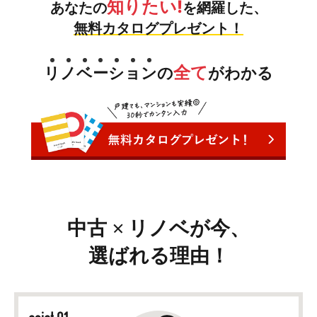
知りたい!
あなたの
を網羅した、
無料カタログプレゼント！
全て
リ
ノ
ベ
ー
シ
ョ
ン
の
がわかる
中古
リノベが今、
選ばれる理由！
point 01