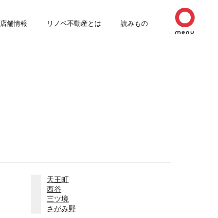
店舗情報
リノベ不動産とは
読みもの
天王町
西谷
三ツ境
さがみ野