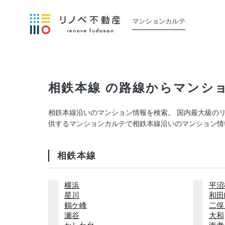
マンションカルテ
相鉄本線 の路線からマンシ
相鉄本線沿いのマンション情報を検索。 国内最大級の
供するマンションカルテで相鉄本線沿いのマンション情
相鉄本線
横浜
平沼
星川
和田
鶴ケ峰
二俣
瀬谷
大和