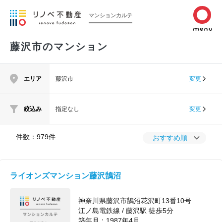
マンションカルテ
藤沢市のマンション
エリア
藤沢市
変更
絞込み
指定なし
変更
件数：
979
件
おすすめ順
ライオンズマンション藤沢鵠沼
神奈川県藤沢市鵠沼花沢町13番10号
江ノ島電鉄線 / 藤沢駅 徒歩5分
築年月：
1987年4月