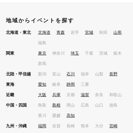
地域からイベントを探す
北海道・東北
北海道
青森
岩手
宮城
秋田
山形
福島
関東
東京
神奈川
埼玉
千葉
茨城
栃木
群馬
北陸・甲信越
新潟
富山
石川
福井
山梨
長野
東海
愛知
岐阜
静岡
三重
近畿
大阪
兵庫
京都
滋賀
奈良
和歌山
中国・四国
鳥取
島根
岡山
広島
山口
徳島
香川
愛媛
高知
九州・沖縄
福岡
佐賀
長崎
熊本
大分
宮崎