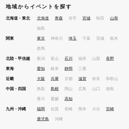
地域からイベントを探す
北海道・東北
北海道
青森
岩手
宮城
秋田
山形
福島
関東
東京
神奈川
埼玉
千葉
茨城
栃木
群馬
北陸・甲信越
新潟
富山
石川
福井
山梨
長野
東海
愛知
岐阜
静岡
三重
近畿
大阪
兵庫
京都
滋賀
奈良
和歌山
中国・四国
鳥取
島根
岡山
広島
山口
徳島
香川
愛媛
高知
九州・沖縄
福岡
佐賀
長崎
熊本
大分
宮崎
鹿児島
沖縄